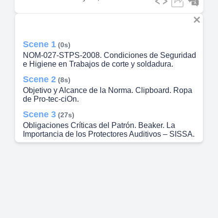
Scene 1
(0s)
NOM-027-STPS-2008. Condiciones de Seguridad
e Higiene en Trabajos de corte y soldadura.
Scene 2
(8s)
Objetivo y Alcance de la Norma. Clipboard. Ropa
de Pro-tec-ciOn.
Scene 3
(27s)
Obligaciones Críticas del Patrón. Beaker. La
Importancia de los Protectores Auditivos – SISSA.
Scene 4
(56s)
Obligaciones del trabajador. Microscope.
Cumplimiento Operativo Seguir rigurosamente los
procedimientos de seguridad del programa
interno. Utilizar, cuidar y mantener en buen estado
eI equipo de protecciön personal brindado por la
empresa. Salud y Prevenci6n Participar
activamente en la capacitaciön anual, reportar