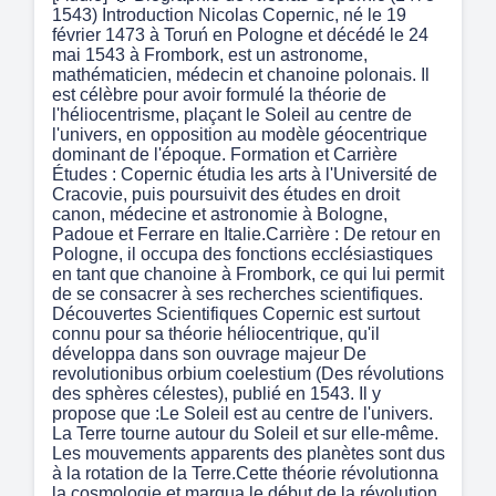
1543) Introduction Nicolas Copernic, né le 19
février 1473 à Toruń en Pologne et décédé le 24
mai 1543 à Frombork, est un astronome,
mathématicien, médecin et chanoine polonais. Il
est célèbre pour avoir formulé la théorie de
l'héliocentrisme, plaçant le Soleil au centre de
l'univers, en opposition au modèle géocentrique
dominant de l'époque.​ Formation et Carrière
Études : Copernic étudia les arts à l'Université de
Cracovie, puis poursuivit des études en droit
canon, médecine et astronomie à Bologne,
Padoue et Ferrare en Italie.​ Carrière : De retour en
Pologne, il occupa des fonctions ecclésiastiques
en tant que chanoine à Frombork, ce qui lui permit
de se consacrer à ses recherches scientifiques.​
Découvertes Scientifiques Copernic est surtout
connu pour sa théorie héliocentrique, qu'il
développa dans son ouvrage majeur De
revolutionibus orbium coelestium (Des révolutions
des sphères célestes), publié en 1543. Il y
propose que :​ Le Soleil est au centre de l'univers.​
La Terre tourne autour du Soleil et sur elle-même.​
Les mouvements apparents des planètes sont dus
à la rotation de la Terre.​ Cette théorie révolutionna
la cosmologie et marqua le début de la révolution