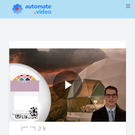
Play
Video
I*" '"\ J k