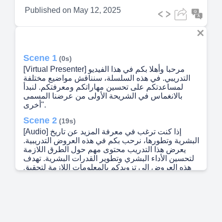
Published on
May 12, 2025
Scene 1
(0s)
[Virtual Presenter] مرحبا وأهلا بكم في هذا الفيديو
التدريبي. في هذه السلسلة، سنناقش مواضيع مختلفة
لمساعدتكم على تحسين مهاراتكم ومعرفتكم. لنبدأ
بالانغماس في الشريحة الأولى من عرضنا المسمى
"أخرى.
Scene 2
(19s)
[Audio] إذا كنت ترغب في معرفة المزيد عن تاريخ
البشرية وتطورها، نرحب بكم في هذه العروض التدريبية.
يعرض هذا التدريب محتوى مهم حول الطرق اللازمة
لتحسين الأداء البشري وتطوير القدرات البشرية. تهدف
هذه العروض إلى تزويدكم بالمعلومات اللازمة لتحقيق
تغيير إيجابي في بيئتنا. نتمنى لكم النجاح والتوفيق في
تطبيق ما ستتعلمونه من هذه العروض التدريبية. لا
تترددوا في الاتصال بنا على موقعنا الإلكتروني
www.neomtents.net للمزيد من المعلومات. شكرًا
لحضوركم هذا العرض التدريبي..