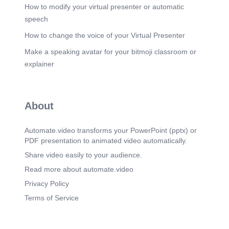
Scene 8
(1m 39s)
How to modify your virtual presenter or automatic
Ecovative Design 1 -4211 _t' Los pioneros del
speech
cultivo de materiales Fundada bajo la premisa de
eliminar el icopor del planeta, Ecovative
How to change the voice of your Virtual Presenter
desarrollö la tecnologia patentada para cultivar
Make a speaking avatar for your bitmoji classroom or
estructuras biolögicas consistentes. A1 fusionar la
microbiologia industrial con el disefio de
explainer
embalajes, demostraron que es posible
reemplazar la manufactura quimica por el
crecimiento biolögico pasivo..
Scene 9
About
(1m 55s)
La Red Del Micelio Las rafces invisibles de la
naturaleza El micelio es la red subterrånea y
Automate.video transforms your PowerPoint (pptx) or
vegetativa de hilos celulares ramificados,
PDF presentation to animated video automatically.
denominados hifas, pertenecientes a los hongos.
Funciona como un internet biolögico de råpido
Share video easily to your audience.
crecimiento, capaz de digerir materia orgånica
Read more about automate.video
para expandirse y consolidar el suelo a su paso.
pixtastock.com.
Privacy Policy
Scene 10
(2m 11s)
Terms of Service
El Pegamento De La Vida Sustituci6n qufmica
Autoensamblaje molecular A diferencia de los
pegamentos y aglomerados Compuesto