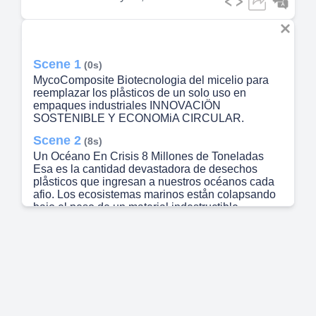
Scene 1
(0s)
MycoComposite Biotecnologia del micelio para
reemplazar los plåsticos de un solo uso en
empaques industriales INNOVACIÖN
SOSTENIBLE Y ECONOMiA CIRCULAR.
Scene 2
(8s)
Un Océano En Crisis 8 Millones de Toneladas
Esa es la cantidad devastadora de desechos
plåsticos que ingresan a nuestros océanos cada
afio. Los ecosistemas marinos estån colapsando
bajo el peso de un material indestructible,
amenazando la vida marina y el equilibrio de la
biosfera terrestre de manera irreversible..
Scene 3
(22s)
Disefiados Para Segundos El absurdo del
empaque lineal Producimos materiales que
tardarån siglos en degradarse para cumplir tareas
que apenas duran unos instantes en manos del