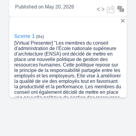
Published on
May 20, 2026
Scene 1
(0s)
[Virtual Presenter] "Les membres du conseil
d'administration de l'École nationale supérieure
d'architecture (ENSA) ont décidé de mettre en
place une nouvelle politique de gestion des
ressources humaines. Cette politique repose sur
le principe de la responsabilité partagée entre les
employés et les employeurs. Elle vise à améliorer
la qualité de vie des employés tout en favorisant
la productivité et la performance. Les membres du
conseil ont également décidé de mettre en place
une nouvelle politique de gestion des ressources
financières. Cette politique repose sur le principe
de la transparence et de la responsabilité. Elle
vise à améliorer la gestion des finances publiques
et à promouvoir la responsabilité financière..
Scene 2
(41s)
[Audio] La MUCAAB est une organisation qui