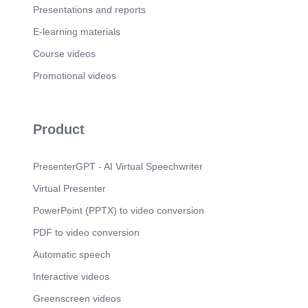
tous d'avoir participé à notre présentation. À
Presentations and reports
bientôt !.
E-learning materials
Course videos
Promotional videos
Product
PresenterGPT - AI Virtual Speechwriter
Virtual Presenter
PowerPoint (PPTX) to video conversion
PDF to video conversion
Automatic speech
Interactive videos
Greenscreen videos