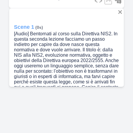
Scene 1
(0s)
[Audio] Bentornati al corso sulla Direttiva NIS2. In
questa seconda lezione facciamo un passo
indietro per capire da dove nasce questa
normativa e dove vuole arrivare. Il titolo è: dalla
NIS alla NIS2, evoluzione normativa, oggetto e
obiettivi della Direttiva europea 2022/2555. Anche
oggi useremo un linguaggio semplice, senza dare
nulla per scontato: l'obiettivo non è trasformarvi in
giuristi o in esperti di informatica, ma farvi capire
perché esiste questa legge, come si è arrivati fin
qui e quali traguardi si propone. Capire il contesto
ci aiuta a dare un senso a tutte le regole pratiche
che vedremo nei moduli successivi. Nei prossimi
quattordici minuti ripercorreremo quindi la storia
della normativa europea sulla cybersicurezza,
vedremo che cosa significa concretamente la
Direttiva NIS2 e quali sono i suoi obiettivi
principali. Partiamo..