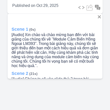
Published on
Oct 29, 2025
Scene 1
(0s)
[Audio] Xin chào và chào mừng bạn đến với bài
giảng của chúng tôi về "Module Cảm Biến Hồng
Ngoại LM393". Trong bài giảng này, chúng tôi sẽ
giới thiệu đến bạn một cách hiệu quả và đơn giản
để phát hiện vật cản. Hãy cùng khám phá các tính
năng và ứng dụng của module cảm biến này cùng
chúng tôi. Chúng tôi hi vọng bạn sẽ có một buổi
học hiệu quả.".
Scene 2
(21s)
[Audio] Chúng ta sẽ vào slide thứ 2 trong bài
giảng về Module Cảm Biến Hồng Ngoại LM393.
Trong slide này, chúng ta sẽ tìm hiểu cách sử
dụng cảm biến hồng ngoại để phát hiện vật cản
một cách đơn giản và hiệu quả. Trước tiên, chúng
ta sẽ tìm hiểu về IR LED - loại đèn led có khả
năng phát ra tia hồng ngoại không thể nhìn thấy.
Tiếp theo, chúng ta sẽ học về Photodiode - thiết bị