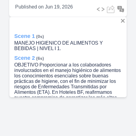
Published on
Jun 19, 2026
Scene 1
(0s)
MANEJO HIGIENICO DE ALIMENTOS Y
BEBIDAS | NIVEL I 1.
Scene 2
(6s)
OBJETIVO Proporcionar a los colaboradores
involucrados en el manejo higiénico de alimentos
los conocimientos esenciales sobre buenas
prácticas de higiene, con el fin de minimizar los
riesgos de Enfermedades Transmitidas por
Alimentos (ETA). En Hoteles BF, reafirmamos
nuestro compromiso de garantizar los más altos
estándares de calidad e inocuidad en la
preparación de alimentos, asegurando que cada
uno de nuestros centros de consumo cumpla con
los criterios más estrictos de seguridad y calidad.
2.
Scene 3
(27s)