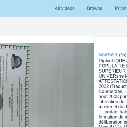
All videos
Browse
Pricin
Scene 1
(0s)
RiptynLIQU
POPULAIRE M
SUPÉRIEUR
UNIVERsrre
ATTESTATIO
2022 (Traducti
Bournerdes, - 
aoüt 2008 por
'obtention du
master et du d
lay
.._.portant hab
formation de m
délibération e