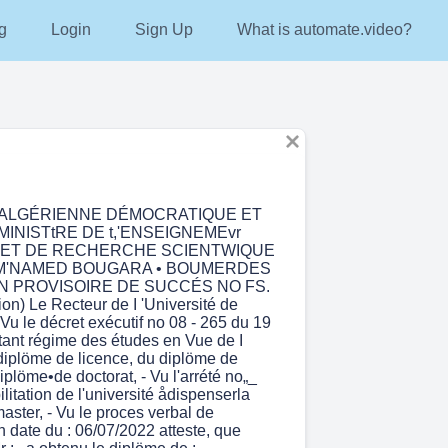
g
Login
Sign Up
What is automate.video?
E ALGÉRIENNE DÉMOCRATIQUE ET
INISTtRE DE t,'ENSEIGNEMEvr
 ET DE RECHERCHE SCIENTWIQUE
 M'NAMED BOUGARA • BOUMERDES
N PROVISOIRE DE SUCCÉS NO FS.
on) Le Recteur de I 'Université de
Vu le décret exécutif no 08 - 265 du 19
tant régime des études en Vue de I
 diplöme de licence, du diplöme de
iplöme•de doctorat, - Vu l'arrété no„_
ilitation de l'université ådispenserla
aster, - Vu le proces verbal de
n date du : 06/07/2022 atteste, que