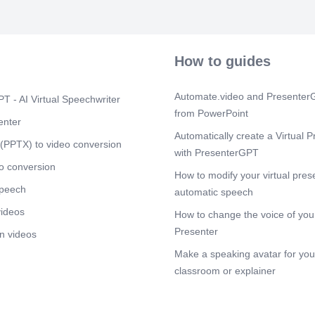
How to guides
Automate.video and PresenterG
T - AI Virtual Speechwriter
from PowerPoint
enter
Automatically create a Virtual P
(PPTX) to video conversion
with PresenterGPT
o conversion
How to modify your virtual pres
speech
automatic speech
videos
How to change the voice of your
Presenter
n videos
Make a speaking avatar for your
classroom or explainer