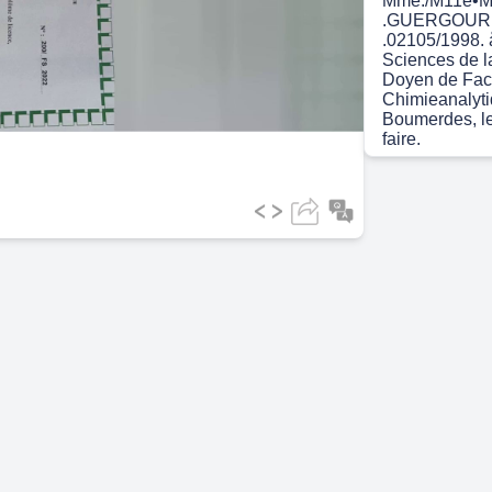
Mme./M11e•Mr 
.GUERGOUR Sa
.02105/1998. å
ideo
Sciences de la
Doyen de Facult
Chimieanalytiq
Boumerdes, le :
faire.