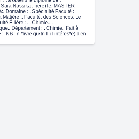
: . a obtenu le diplöme de :
ra Nassika . né(e) le: MASTER
:. Domaine : . Spécialité Faculté : .
 Matjére .. Faculté. des Sciences. Le
é Filiére : . . Chimie.. .
ue.. Département : . Chimie.. Fait å
. NB : n *livre qu•tn II i I'intéres*e) d'en