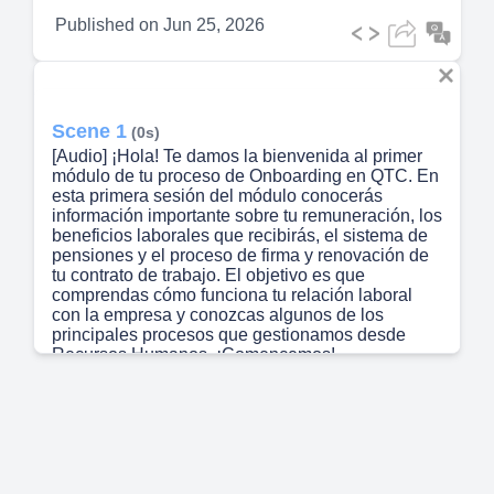
Published on
Jun 25, 2026
Scene 1
(0s)
[Audio] ¡Hola! Te damos la bienvenida al primer
módulo de tu proceso de Onboarding en QTC. En
esta primera sesión del módulo conocerás
información importante sobre tu remuneración, los
beneficios laborales que recibirás, el sistema de
pensiones y el proceso de firma y renovación de
tu contrato de trabajo. El objetivo es que
comprendas cómo funciona tu relación laboral
con la empresa y conozcas algunos de los
principales procesos que gestionamos desde
Recursos Humanos. ¡Comencemos!.
Scene 2
(31s)
Remuneraciones.
Scene 3
(37s)
[Audio] ¿Qué es la remuneración? La
remuneración es la compensación económica