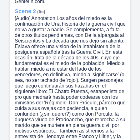
Genielin.com.
Scene 2
(5s)
[Audio] Annotation Los años del miedo es la
continuación de Una historia de la guerra civil que
no va a gustar a nadie. Se complementa, a falta
de otros títulos pendientes, con De la alpargata al
Seiscientos y La década que nos dejó sin aliento.
Eslava ofrece una visión de la intrahistoria de la
postguerra española tras la Guerra Civil. En esta
ocasión, trata de la década de los 40s, cuyo eje
fundamental es el miedo de la población: Miedo a
hablar, miedo a no estar del lado de los
vencedores, en definitiva, miedo a 'significarse' (o
sea, no ser tachado de 'rojo'). Surgen personajes
que luego continuarán sus hazañas en el
siguiente libro: El Chatro Puertas, estraperlista de
pro que medrará hasta poder codearse con los
ministros del 'Régimen'. Don Próculo, párroco que
cuida a sus ovejas con paciencia, a quien
confunden (¿sin querer?) como don Porculo, la
duquesa viuda de Pradoancho, que reprocha a su
marido que se muriera en plena guerra civil por
motivos espúreos... También asistiremos a la
entrevista de Hendaya entre Franco y Hitler, y la