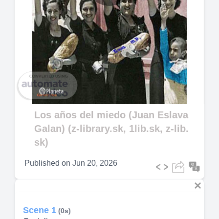
Play
Video
Los años del miedo (Juan Eslava
Galan) (z-library.sk, 1lib.sk, z-lib.
sk)
Published on
Jun 20, 2026
Scene 1
(0s)