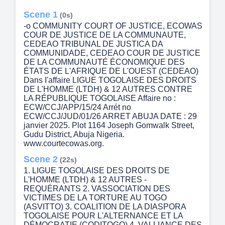
Scene 1
(0s)
-o COMMUNITY COURT OF JUSTICE, ECOWAS
COUR DE JUSTICE DE LA COMMUNAUTE,
CEDEAO TRIBUNAL DE JUSTICA DA
COMMUNIDADE, CEDEAO COUR DE JUSTICE
DE LA COMMUNAUTÉ ÉCONOMIQUE DES
ÉTATS DE L'AFRIQUE DE L'OUEST (CEDEAO)
Dans I'affaire LIGUE TOGOLAISE DES DROITS
DE L'HOMME (LTDH) & 12 AUTRES CONTRE
LA RÉPUBLIQUE TOGOLAISE Affaire no :
ECW/CCJ/APP/15/24 Arrét no
ECW/CCJ/JUD/01/26 ARRET ABUJA DATE : 29
janvier 2025. Plot 1164 Joseph Gomwalk Street,
Gudu District, Abuja Nigeria.
www.courtecowas.org.
Scene 2
(22s)
1. LIGUE TOGOLAISE DES DROITS DE
L'HOMME (LTDH) & 12 AUTRES -
REQUÉRANTS 2. VASSOCIATION DES
VICTIMES DE LA TORTURE AU TOGO
(ASVITTO) 3. COALITION DE LA DIASPORA
TOGOLAISE POUR L'ALTERNANCE ET LA
DÉMOCRATIE (CODITOGO) 4. VALLIANCE DES