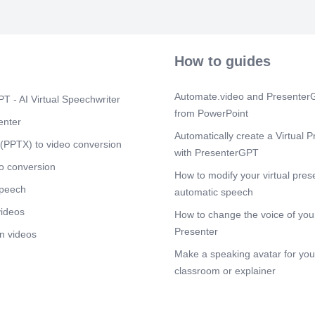
los "JUEGOS
efectuarån de
FECHA DE IN
de 2025 a la
OLiMPICA IPN"
How to guides
Politécnico N
Madero, 077
Recepci6n de 
Automate.video and PresenterG
T - AI Virtual Speechwriter
de esta Convo
from PowerPoint
presente, en 
enter
II (Hiroe de N
Automatically create a Virtual P
Venustiano Ca
(PPTX) to video conversion
with PresenterGPT
15:00 hrs., co
Delegaciön co
o conversion
How to modify your virtual pres
Alejandro Cam
speech
Valdez Medran
automatic speech
b) Se cerrarin
videos
How to change the voice of your
viernes 12 de
inscripci6n y 
Presenter
n videos
en la Convoca
Make a speaking avatar for your
sujetarse a 10
disciplina. 4
classroom or explainer
trabajadores d
perteneciente
de Trabajador