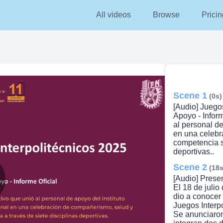
All videos
Browse
Pricin
Scene 1
(0s)
[Audio] Juego
Apoyo - Infor
al personal de
en una celebr
competencia s
deportivas..
Scene 2
(18s
[Audio] Prese
El 18 de julio
lay
dio a conocer
Juegos Interp
Se anunciaron