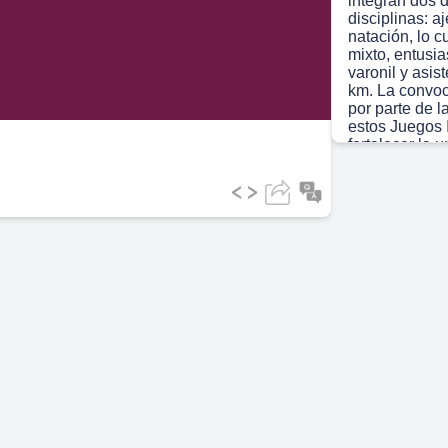
integran dos 
disciplinas: aj
natación, lo 
ideo
mixto, entusia
varonil y asis
km. La convoc
por parte de l
estos Juegos 
fortalecer la u
orgullo de per
Scene 3
(1m
TecnöPoli.
Scene 4
(1m
Scene 5
(1m
na snavuo'.
Scene 6
(1m
Sin to LA E
EJECUTIVO D
A todos los tr
Educaciön del 
agremiados a 