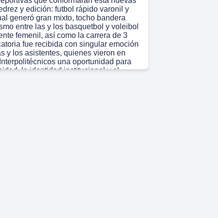
deportivas que conformarán esta nuevas
edrez y edición: futbol rápido varonil y
cual generó gran mixto, tocho bandera
smo entre las y los basquetbol y voleibol
tente femenil, así como la carrera de 3
atoria fue recibida con singular emoción
as y los asistentes, quienes vieron en
Interpolitécnicos una oportunidad para
nidad, la identidad institucional y el
tenecer a la comunidad politécnica..
 19s)
 24s)
 30s)
 36s)
mRAC'ÖN *RVICJO EL COMITÉ
E LA SECCIÖN 11 DEL SNTE INVITA
abajadores de Apoyo y Asistencia a la
Instituto Politécnico Nacional
la SecciÖn 11 del SNTE, a participar en