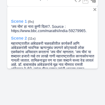
Scene 1
(0s)
'जय भीम’ हा नारा कुणी दिला?. Source :
https://www.bbc.com/marathi/india-59279965.
Scene 2
(11s)
महाराष्ट्रातील आंबेडकरी चळवळीतील कार्यकर्ते आणि
आंबेडकरांशी भावनिक ऋणानुबंध जपणारे कोट्यवधी लोक
एकमेकांना अभिवादन करताना 'जय भीम' म्हणतात. 'जय भीम' या
शब्दावर हजारो नव्हे तर लाखो गाणी महाराष्ट्रातील कानाकोपऱ्यात
गायली जातात. तामिळनाडूत पण या एका शब्दाने सध्या वेड लावलं
आहे. डॉ. बाबासाहेब आंबेडकरांचे मूळ नाव भीमराव रामजी
आंबेडकर हे होते. त्यांचा गौरव म्हणून त्यांची आठवण म्हणून
आंबेडकरी चळवळीशी बांधिलकी असलेले लोक 'जय भीम'
म्हणतात. 'जय भीम' केवळ एक अभिवादनाचा शब्दच न राहता आज
तो आंबेडकरी चळवळीचा नारा झाला आहे. आंबेडकरी
चळवळीतील कार्यकर्ते या शब्दाला तर चळवळीचा प्राण म्हणतात.
हा शब्द अभिवादनापासून क्रांतीचे प्रतीक कसा झाला याचा
प्रवास देखील रंजक आहे. 'जय भीम' हा शब्द केव्हा रूढ झाला
आणि महाराष्ट्रात तयार झालेला हा शब्द भारतभर कसा पसरला?.