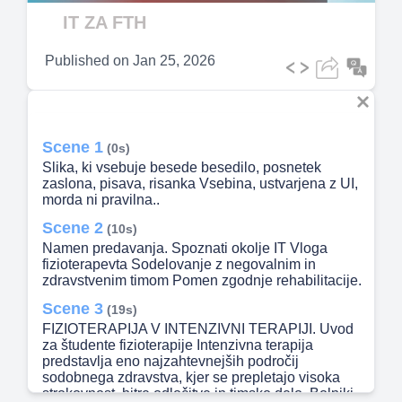
Video
IT ZA FTH
Published on
Jan 25, 2026
Scene 1
(0s)
Slika, ki vsebuje besede besedilo, posnetek
zaslona, pisava, risanka Vsebina, ustvarjena z UI,
morda ni pravilna..
Scene 2
(10s)
Namen predavanja. Spoznati okolje IT Vloga
fizioterapevta Sodelovanje z negovalnim in
zdravstvenim timom Pomen zgodnje rehabilitacije.
Scene 3
(19s)
FIZIOTERAPIJA V INTENZIVNI TERAPIJI. Uvod
za študente fizioterapije Intenzivna terapija
predstavlja eno najzahtevnejših področij
sodobnega zdravstva, kjer se prepletajo visoka
strokovnost, hitre odločitve in timsko delo. Bolniki