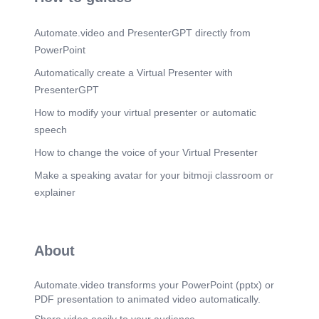
Scene 9
(1m 48s)
Slika, ki vsebuje besede medicinska oprema,
Automate.video and PresenterGPT directly from
zaprt prostor, skrb za zdravje, medicinski Vsebina,
ustvarjena z UI, morda ni pravilna..
PowerPoint
Scene 10
(2m 17s)
Automatically create a Virtual Presenter with
Kateri pacienti se zdravijo v IT?. V intenzivni
PresenterGPT
terapiji se obravnavajo pacienti: z akutno
odpovedjo dihanja (mehanska ventilacija), z
How to modify your virtual presenter or automatic
motnjami srčnega ritma ali šokom, s sepso ali
speech
septičnim šokom, po obsežnih operativnih
posegih ali politravmi, z nevrološkimi motnjami
How to change the voice of your Virtual Presenter
(koma, GCS ↓), z večorgansko odpovedjo..
Make a speaking avatar for your bitmoji classroom or
Scene 11
(2m 31s)
explainer
OKOLJE V IT. https://www.youtube.com/watch?
v=Xq01aRqxwzc.
Scene 12
(2m 47s)
About
OKOLJE IT. Slika, ki vsebuje besede medicinska
oprema, medicinski, skrb za zdravje, bolnišnica
Vsebina, ustvarjena z UI, morda ni pravilna..
Automate.video transforms your PowerPoint (pptx) or
Scene 13
PDF presentation to animated video automatically.
(2m 58s)
VRSTE IT. Splošna / internistična intenzivna