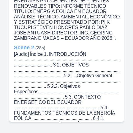
ENERGIAS PROCEDENTES DE FUENTES
RENOVABLES TIPO: INFORME TÉCNICO
TÍTULO: ENERGÍA EÓLICA EN ECUADOR
ANÁLISIS TÉCNICO, AMBIENTAL, ECONÓMICO
Y ESTRATÉGICO PRESENTADO POR: PIIK
TUCUPI STEVEN HONORES PABLO DIAZ
JOSE ANTUASH DIRECTOR: ING. GEORING
ZAMBRANO MACAS – ECUADOR AÑO 2026 i.
Scene 2
(28s)
[Audio] Índice 1. INTRODUCCIÓN
.........................................................................................
................................ 3 2. OBJETIVOS
.........................................................................................
......................................... 5 2.1. Objetivo General
.........................................................................................
........................... 5 2.2. Objetivos
Específicos....................................................................
.......................................... 5 3. CONTEXTO
ENERGÉTICO DEL ECUADOR
........................................................................ 5 4.
FUNDAMENTOS TÉCNICOS DE LA ENERGÍA
EÓLICA .................................................. 6 4.1.
Principio de conversión energética
.......................................................................................