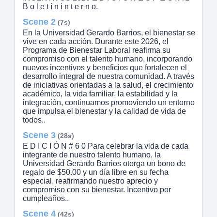
B o l e t í n i n t e r n o.
Scene 2
(7s)
En la Universidad Gerardo Barrios, el bienestar se
vive en cada acción. Durante este 2026, el
Programa de Bienestar Laboral reafirma su
compromiso con el talento humano, incorporando
nuevos incentivos y beneficios que fortalecen el
desarrollo integral de nuestra comunidad. A través
de iniciativas orientadas a la salud, el crecimiento
académico, la vida familiar, la estabilidad y la
integración, continuamos promoviendo un entorno
que impulsa el bienestar y la calidad de vida de
todos..
Scene 3
(28s)
E D I C I Ó N # 6 0 Para celebrar la vida de cada
integrante de nuestro talento humano, la
Universidad Gerardo Barrios otorga un bono de
regalo de $50.00 y un día libre en su fecha
especial, reafirmando nuestro aprecio y
compromiso con su bienestar. Incentivo por
cumpleaños..
Scene 4
(42s)