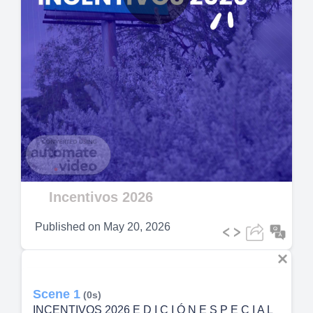
Play
Video
Incentivos 2026
Published on
May 20, 2026
Scene 1
(0s)
INCENTIVOS 2026 E D I C I Ó N E S P E C I A L