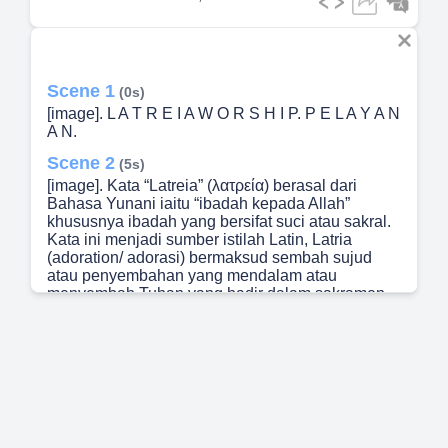
Scene 1
(0s)
[image]. L A T R E I A W O R S H I P. P E L A Y A N
A N.
Scene 2
(5s)
[image]. Kata “Latreia” (λατρεία) berasal dari
Bahasa Yunani iaitu “ibadah kepada Allah”
khususnya ibadah yang bersifat suci atau sakral.
Kata ini menjadi sumber istilah Latin, Latria
(adoration/ adorasi) bermaksud sembah sujud
atau penyembahan yang mendalam atau
menyembah Tuhan yang hadir dalam sakramen
Mahakudus. Sumber-sumber utama menyatakan
bahawa Latreia di dalam Perjanjian Baru dipakai
untuk menggambarkan “worship/ divine service”.
Dalam teks Alkitab, ia lebih kepada “Ibadah Ilahi
atau pelayanan keagamaan. Dalam kata lainnya,
“proskynesis/proskuneó” lebih menekan pada
Tindakan sujud atau menyembah (Act of
Worship)..