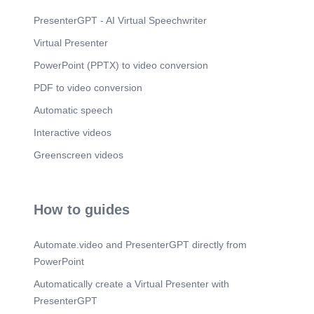
Scene 7
(30s)
PresenterGPT - AI Virtual Speechwriter
ECHO OF GRACE. LENSA. USHER. SOUND &
Virtual Presenter
LIGHTING. KETUA : Pelayan Olyviana.
PowerPoint (PPTX) to video conversion
PDF to video conversion
Automatic speech
Interactive videos
Greenscreen videos
How to guides
Automate.video and PresenterGPT directly from
PowerPoint
Automatically create a Virtual Presenter with
PresenterGPT