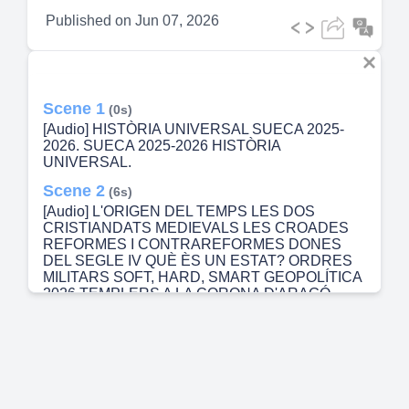
Published on
Jun 07, 2026
Scene 1
(0s)
[Audio] HISTÒRIA UNIVERSAL SUECA 2025-
2026. SUECA 2025-2026 HISTÒRIA
UNIVERSAL.
Scene 2
(6s)
[Audio] L'ORIGEN DEL TEMPS LES DOS
CRISTIANDATS MEDIEVALS LES CROADES
REFORMES I CONTRAREFORMES DONES
DEL SEGLE IV QUÈ ÈS UN ESTAT? ORDRES
MILITARS SOFT, HARD, SMART GEOPOLÍTICA
2026 TEMPLERS A LA CORONA D'ARAGÓ
JERUSALEM PENÍNSULA IBÈRICA EDAT
MITJANA EL CAMÍ DE SANT JAUME
NAIXEMENT D'EUROPA LA GUERRA DELS 100
ANYS LA PESTE NEGRA CATALUNYA
CAROLINGIA.
Scene 3
(40s)