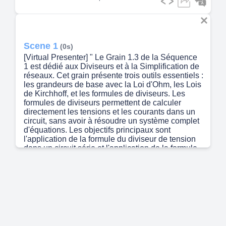
Scene 1
(0s)
[Virtual Presenter] " Le Grain 1.3 de la Séquence
1 est dédié aux Diviseurs et à la Simplification de
réseaux. Cet grain présente trois outils essentiels :
les grandeurs de base avec la Loi d'Ohm, les Lois
de Kirchhoff, et les formules de diviseurs. Les
formules de diviseurs permettent de calculer
directement les tensions et les courants dans un
circuit, sans avoir à résoudre un système complet
d'équations. Les objectifs principaux sont
l'application de la formule du diviseur de tension
dans un circuit série et l'application de la formule
du diviseur de courant dans un circuit parallèle.".
Scene 2
(34s)
[Audio] La méthode du diviseur de tension permet
de simplifier le calcul des tensions dans un circuit
série. Elle permet de calculer directement la
tension sur chaque résistance en une seule
formule, sans nécessiter d'écrire toutes les