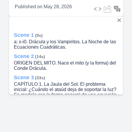
Published on
May 28, 2026
Scene 1
(0s)
a: x-i0. Drácula y los Vampiritos. La Noche de las
Ecuaciones Cuadráticas.
Scene 2
(14s)
ORIGEN DEL MITO. Nace el mito (y la forma) del
Conde Drácula.
Scene 3
(33s)
CAPÍTULO 1. La Jaula del Sol. El problema
inicial: ¿Cuándo el ataúd deja de soportar la luz?
Se modela con la forma general de una ecuación
cuadrática:.
Scene 4
(52s)
CAPÍTULO 2. El Colmillo que Decide. El Conde
revela el secreto más poderoso: el discriminante.
Con él, los vampiritos saben cuántas soluciones
existen antes de calcular..