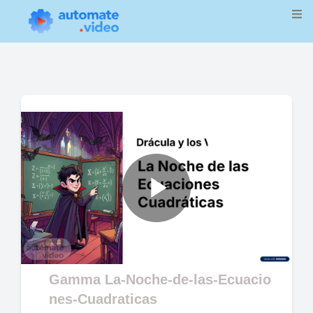
Play
Video
Gamma La-Noche-de-las-Ecuacio
nes-Cuadraticas