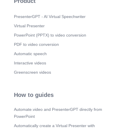
Product
Scene 9
(2m 46s)
ill 11. RESUMEN DE ESTRATEGIAS. Cómo se
vence al Conde.
PresenterGPT - AI Virtual Speechwriter
Scene 10
(3m 8s)
Virtual Presenter
Epílogo: El Conde se retira… pero las ecuaciones
PowerPoint (PPTX) to video conversion
se quedan.
PDF to video conversion
Automatic speech
Interactive videos
Greenscreen videos
How to guides
Automate.video and PresenterGPT directly from
PowerPoint
Automatically create a Virtual Presenter with