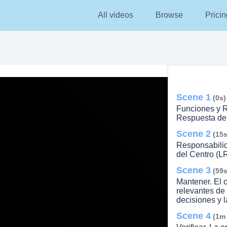
All videos
Browse
Pricin
Scene 1
(0s)
Funciones y R
Respuesta del
Scene 2
(15s
Responsabili
del Centro (L
Scene 3
(59s
Mantener. El c
relevantes de 
lay
decisiones y l
Scene 4
(1m