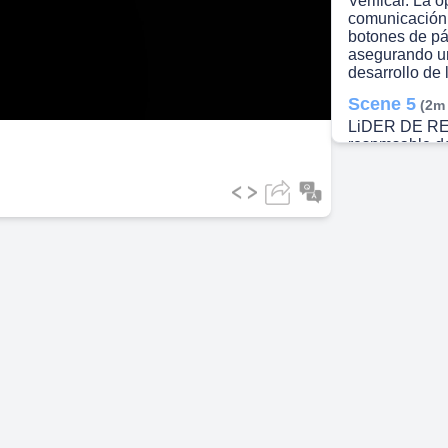
Verificar. La 
comunicación 
botones de pá
ideo
asegurando un
desarrollo de 
Scene 5
(2m
LiDER DE RE
respmsable de
potenciales de
siguientes fun
con las autor
técnicos de r
Carabineros, e
de emergencia
de los recurso
situaciön. M
con los Enca
integrantes de
estado de las 
de acuerdo con
evacuaciön par
cuando las con
las personas t
trasladen de 