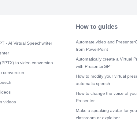
seguridad o p
eI apoyo a pe
requieran asi
emergencia
(LRC) n 12 C
How to guides
COMUNICAR de
control y regi
emergencia par
Automate.video and PresenterG
T - AI Virtual Speechwriter
elaboraciön de
from PowerPoint
reingreso de 
enter
instalaciones
Automatically create a Virtual P
cuando exista
(PPTX) to video conversion
with PresenterGPT
Participar en 
emergencia, p
o conversion
How to modify your virtual pres
oportunidades
speech
simulacros y 
automatic speech
la preparaciön
videos
How to change the voice of your
personas trab
los procedimi
Presenter
n videos
acciones ejec
Make a speaking avatar for your
ordenada, segu
operatividad 
classroom or explainer
de emergencia
otros medios 
coordinaciön e