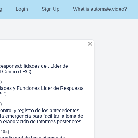
g
Login
Sign Up
What is automate.video?
esponsabilidades del. Líder de
 Centro (LRC).
)
dades y Funciones Líder de Respuesta
RC).
)
ontrol y registro de los antecedentes
la emergencia para facilitar la toma de
a elaboración de informes posteriores..
 40s)