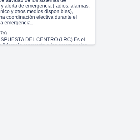
operatividad de los sistemas de
y alerta de emergencia (radios, alarmas,
nico y otros medios disponibles),
a coordinación efectiva durante el
la emergencia..
 7s)
SPUESTA DEL CENTRO (LRC) Es el
 liderar la respuesta a las emergencias
l centro de trabajo, considerando las
ciones: (5 Guiar la comunicaci6n oficial
idades externas y los organismos
espuesta (Ambulancias, Bomberos,
ntre Otros). Activar los procedimientos
 establecidos y disponer la movilizaciön
s internos necesarios para controlar la
antener una comunicaciön permanente
rgados de Evacuaciön y demås
 Ios equipos de respuesta, verificando eI
personas y de las instalaciones. Decidir,
 Ia informaciön disponible, la
cial o total del centro de trabajo,
diciones asi 10 requieran. Verificar que
rabajadoras, visitantes y contratistas se
forma segura hacia Ias zonas de