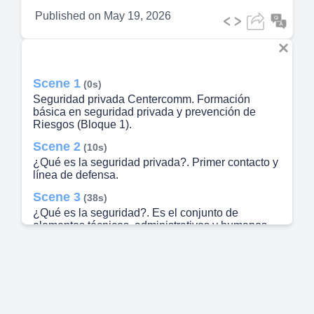
Published on
May 19, 2026
Scene 1
(0s)
Seguridad privada Centercomm. Formación
básica en seguridad privada y prevención de
Riesgos (Bloque 1).
Scene 2
(10s)
¿Qué es la seguridad privada?. Primer contacto y
línea de defensa.
Scene 3
(38s)
¿Qué es la seguridad?. Es el conjunto de
elementos técnicos, administrativos y humanos,
destinados a prevenir, disuadir y/o reaccionar ante
actos y condiciones que pueden generar pérdidas
en los bienes de una persona u organización. En
pocas palabras, la seguridad busca evitar riesgos
y proteger lo que es valioso..
Scene 4
(55s)