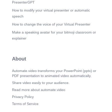
PresenterGPT
Scene 9
(2m 47s)
Perfil del guardia de seguridad. Ser un guardia de
How to modify your virtual presenter or automatic
seguridad no solo implica proteger bienes y
speech
personas, sino también desarrollarse como
profesional y como persona. Cultivar la atención
How to change the voice of your Virtual Presenter
al detalle, el autocontrol, la tolerancia al estrés y
Make a speaking avatar for your bitmoji classroom or
la actitud de servicio no solo mejora su
desempeño en el trabajo, sino que fortalece su
explainer
disciplina, confianza y responsabilidad en la vida
diaria. Estas cualidades permiten enfrentar
situaciones difíciles con seguridad, tomar
decisiones acertadas y generar confianza en los
About
demás, convirtiéndolo en un profesional confiable
y orgulloso de su labor..
Automate.video transforms your PowerPoint (pptx) or
Scene 10
(3m 12s)
PDF presentation to animated video automatically.
Un guardia no solo protege bienes y personas,
también proyecta confianza. Para ello necesita
Share video easily to your audience.
mantener una imagen, valores y habilidades
Read more about automate.video
necesarias para el puesto:.
Privacy Policy
Scene 11
(3m 30s)
Terms of Service
Valores esenciales. Honestidad: nunca
aprovecharse de la posición ni de la información..