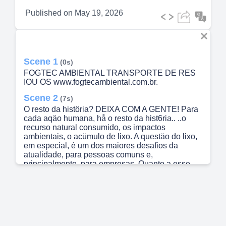
Published on
May 19, 2026
Scene 1
(0s)
FOGTEC AMBIENTAL TRANSPORTE DE RES
IOU OS www.fogtecambiental.com.br.
Scene 2
(7s)
O resto da histöria? DEIXA COM A GENTE! Para
cada aqäo humana, hå o resto da hist6ria.. ..o
recurso natural consumido, os impactos
ambientais, o acümulo de lixo. A questäo do lixo,
em especial, é um dos maiores desafios da
atualidade, para pessoas comuns e,
principalmente, para empresas. Quanto a esse
desafio diårio que é a gestäo de residuos, pode
deixar que a gente assume. E a sua empresa?
Cuida das outras partes dessa histöria! FOGTEC
AMBIENTAL TRANSPORTE DE RES IOU OS
www.fogtecambiental.com.br.
Scene 3
(28s)