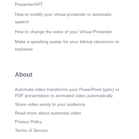
TRANSPORTE DE RES 1 DUOS
PresenterGPT
www.fogtecambiental.com.br.
How to modify your virtual presenter or automatic
Scene 8
(1m 38s)
speech
Nossa Ideologia FOGTEC AMBIENTAL
TRANSPORTE DE RES I DUOS
How to change the voice of your Virtual Presenter
wvvw.fogtecambiental.com.br.
Make a speaking avatar for your bitmoji classroom or
Scene 9
(1m 46s)
explainer
Missäo Existimos para que sua empresa se
preocupe em viver a parte mais interessante —
gerar neg6cios e produzir riquezas. Pode deixar
que a gestäo de residuos a gente assume.
About
Valores Pessoas — elas fazem tudo acontecer.
Visäo Ser no ES em coleta e transporte de
residuos, atendendo å todos os setores de forma
Automate.video transforms your PowerPoint (pptx) or
segura, ågil e inovadora Exceléncia — para n6s,
PDF presentation to animated video automatically.
cada novo dia é uma oportunidade de fazer
melhor do que ontem. É_tica — relacionamento
Share video easily to your audience.
transparente ejusto com todas as partes
Read more about automate.video
interessadas. Respeito ao meio ambiente —
qualidade de Vida, agora e no futuro. FOG TEC
Privacy Policy
AMBIENTAL TRANSPORTE DE RES 1 DUOS
www.fogtecambiental.com.br.
Terms of Service