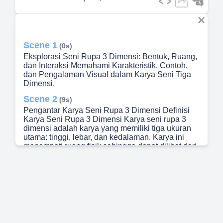
Scene 1
(0s)
Eksplorasi Seni Rupa 3 Dimensi: Bentuk, Ruang,
dan Interaksi Memahami Karakteristik, Contoh,
dan Pengalaman Visual dalam Karya Seni Tiga
Dimensi.
Scene 2
(9s)
Pengantar Karya Seni Rupa 3 Dimensi Definisi
Karya Seni Rupa 3 Dimensi Karya seni rupa 3
dimensi adalah karya yang memiliki tiga ukuran
utama: tinggi, lebar, dan kedalaman. Karya ini
menempati ruang fisik sehingga dapat dilihat dari
berbagai sudut pandang. Perbedaan dengan Seni
Rupa 2 Dimensi Berbeda dengan seni rupa 2
dimensi seperti lukisan yang hanya memiliki
panjang dan lebar. Seni 3 dimensi memberikan
pengalaman visual yang lebih nyata. Pengalaman
dan Interaksi Ruang Seni 3 dimensi
memungkinkan interaksi ruang yang memperkaya
pengalaman penonton. Hal ini memberikan