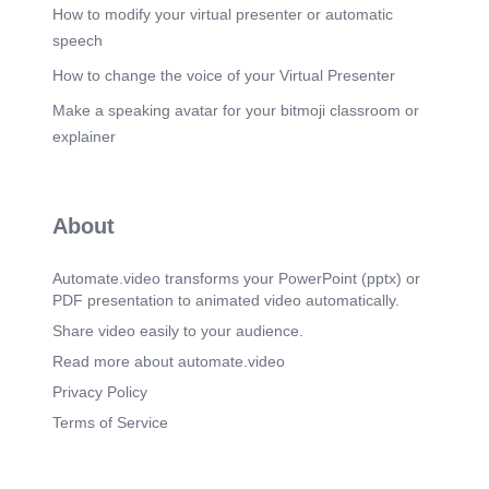
Scene 5
(1m 42s)
How to modify your virtual presenter or automatic
Kesimpulan Karya Seni Rupa 3 Dimensi Melalui
speech
eksplorasi volume dan tekstur, seni ini
menciptakan pengalaman yang unik. Cahaya juga
How to change the voice of your Virtual Presenter
memainkan peran penting dalam memperkuat
Make a speaking avatar for your bitmoji classroom or
efek visual. Eksplorasi Volume dan Tekstur Seni
rupa 3 dimensi mencakup karya klasik maupun
explainer
kontemporer. Hal ini memperkaya apresiasi
terhadap berbagai gaya dan pendekatan seni.
Karya Klasik dan Kontemporer Seni 3 dimensi
mampu membangkitkan rasa kagum dan
About
memperluas pemahaman terhadap seni. Interaksi
dengan karya menjadi lebih hidup dan bermakna.
Pengalaman Visual yang Mendalam Karya seni
Automate.video transforms your PowerPoint (pptx) or
rupa 3 dimensi membuka dimensi baru dalam
PDF presentation to animated video automatically.
berkreasi dengan ruang dan bentuk. Melalui
eksplorasi volume, bentuk, tekstur, dan cahaya,
Share video easily to your audience.
seni ini menghadirkan pengalaman visual dan
Read more about automate.video
sensorik yang mendalam. Dimensi Baru dalam
Berkreasi 5 Eksplorasi Seni Rupa 3 Dimensi:
Privacy Policy
Bentuk, Ruang, dan Interaksi.
Terms of Service