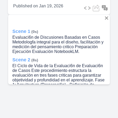
Published on
Jan 19, 2026
Scene 1
(0s)
Evaluaci6n de Discusiones Basadas en Casos
Metodologfa integral para el diseho, facilitaciön y
mediciön del pensamiento critico Preparaciön
Ejecuciön Evaluaciön NotebookLM.
Scene 2
(8s)
El Ciclo de Vida de la Evaluaci6n de Evaluaci6n
de Casos Este procedimiento estructura la
evaluaciön en tres fases criticas para garantizar
objetividad y profundidad en el aprendizaje. Fase
1: Arquitectura (Preparaci6n) • Definiciön de
objetivos • Selecciån de material • Organizaci6n
logistica Fase 11: La Dialéctica (Ejecuci6n) Uso
de la Taxonomia de Bloom Facilitaciön activa del
debate Fase 111: La Métrica (Evaluaci6n) •
Aplicacién de criterios definidos Uso de rübrica
cuantitativa Basado en eI procedimiento eståndar
de 7 pasos. NotebookLM.