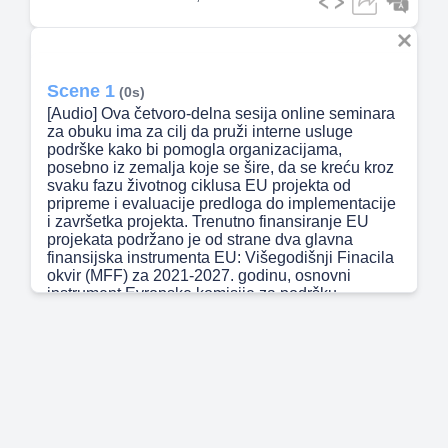
Scene 1
(0s)
[Audio] Ova četvoro-delna sesija online seminara
za obuku ima za cilj da pruži interne usluge
podrške kako bi pomogla organizacijama,
posebno iz zemalja koje se šire, da se kreću kroz
svaku fazu životnog ciklusa EU projekta od
pripreme i evaluacije predloga do implementacije
i završetka projekta. Trenutno finansiranje EU
projekata podržano je od strane dva glavna
finansijska instrumenta EU: Višegodišnji Finacila
okvir (MFF) za 2021-2027. godinu, osnovni
instrument Evropske komisije za podršku
istraživanju i inovacijama, i NektGenerationEU
(NGEU), privremeni instrument za ekonomski
oporavak bez presedana koji je stvorila Evropska
unija kako bi pomogla u popravljanju neposredne
socioekonomske štete prouzrokovane
pandemijom COVID-19 i izgradnji postkrizne
Evrope koja je zelenija, digitalnija i otpornija.
NGEU je najveći stimulativni paket ikada preduzet