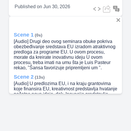
Published on
Jun 30, 2026
Scene 1
(0s)
[Audio] Drugi deo ovog seminara obuke pokriva
obezbeđivanje sredstava EU izradom atraktivnog
predloga za programe EU. U ovom procesu,
morate da kreirate inovativnu ideju U ovom
procesu, treba imati na umu šta je Luis Pasteur
rekao, "Šansa favorizuje pripremljeni um ".
Scene 2
(13s)
[Audio] U predlozima EU, i na kraju grantovima
koje finansira EU, kreativnost predstavlja hvatanje
početne nove ideje, dok, Inovacija predstavlja
njegovu primenu. Inovacija podrazumeva
namernu primenu informacija, mašte i inicijative u
izvođenju većih ili različitih vrednosti iz resursa i
obuhvata sve procese kojima se nove ideje
pretvaraju u korisne proizvode, usluge,
tehnologije i procese koji su lako dostupni
tržištima, vladama / kreatorima politike i društvu za