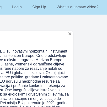
g
Login
Sign Up
What is automate.video?
 EU su inovativni horizontalni instrument
rama Horizon Europe. One predstavljaju
tive u okviru programa Horizon Europe
ju jasne, vremenski ograničene ciljeve,
usirane napore za rešavanje nekih od
ova EU i globalnih izazova. Okupljajući
reatore politike, građane i zainteresovane
e EU udružuju neophodne resurse za
vacija i pružanje konkretnih rešenja za
t. One integrišu ciljeve istraživanja i
I) sa ekološkim i društvenim ciljevima, sa
tvare značajne i merljive uticaje do
 Pet misija EU pokrenuto je 2021. godine