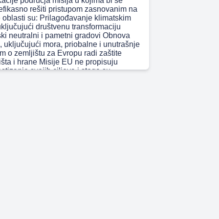
kacije područja misija u kojima bi se
 efikasno rešiti pristupom zasnovanim na
 oblasti su: Prilagođavanje klimatskim
ljučujući društvenu transformaciju
ki neutralni i pametni gradovi Obnova
 uključujući mora, priobalne i unutrašnje
 o zemljištu za Evropu radi zaštite
išta i hrane Misije EU ne propisuju
stizanje svojih ciljeva i stoga su
arne po dizajnu. Takođe, misije su široke
precizne u svojim ciljevima, obuhvatajući
isciplina i na taj način prateći
rni pristup. Pored toga, misije su i
društvene u fokusu, obezbeđujući
ristup inovacijama. Razlikuju se po
blastima delovanja, ali slični u svom
ilju da dovedu do jasnog uticaja u
nih koristi, oni imaju neke
ne osobine u poređenju sa tradicionalnim
 aktivnostima EU: Vremenski ograničene:
većene postizanju konkretnih rezultata do
postavljajući jasan vremenski okvir za
jive: Svaka misija je definisana
ruštvenim ishodima, koji prevazilaze
mske ciljeve. Poluge / dodatni resursi: