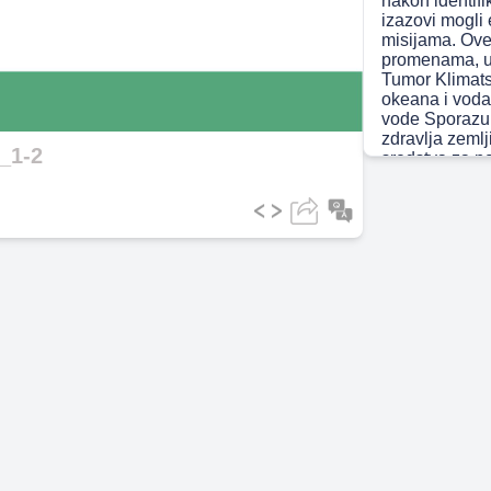
nakon identifi
izazovi mogli
misijama. Ove
ideo
promenama, uk
Tumor Klimats
okeana i voda,
vode Sporazum
zdravlja zemlj
_1-2
sredstva za po
interdisciplin
u težnji, ali 
širok spektar d
interdisciplina
tehnološke i 
uravnotežen p
svom obimu i o
zajedničkom c
smislu društve
karakteristič
istraživačkim
Misije su pos
2030. godine, 
napredak. Merl
eksplicitnim d
naučne i ekono