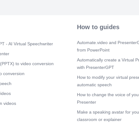
Očekuje se da 
javnih i priva
regionalne vla
Regulatorni ci
postojeće inic
How to guides
koherentnost 
posvećenost: 
angažovanje i
Automate.video and PresenterG
T - AI Virtual Speechwriter
strana. Za pre
from PowerPoint
najprikladnija
enter
za Evropu..
Automatically create a Virtual P
(PPTX) to video conversion
Scene 2
(18s
with PresenterGPT
[Audio] Misija
o conversion
How to modify your virtual pres
Evropu stavi 
speech
zemljištem i o
automatic speech
ruralnim i urb
videos
How to change the voice of your
neophodan pr
ekosistema koj
Presenter
n videos
nultoj neto em
Make a speaking avatar for your
kružnim siste
zdrava zemlji
classroom or explainer
vremenske usl
ključnu ulogu
prilagođavanj