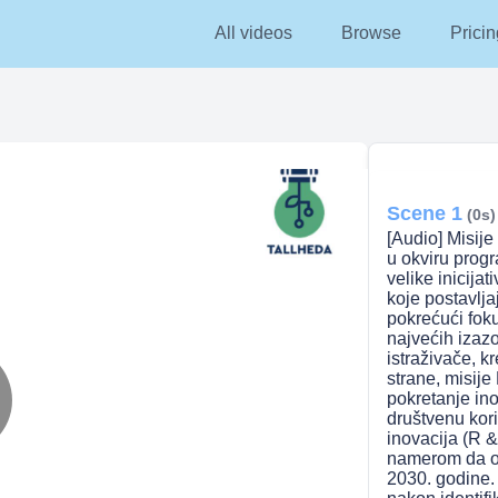
All videos
Browse
Pricin
Scene 1
(0s)
[Audio] Misije
u okviru prog
velike inicija
koje postavlja
pokrećući fok
najvećih izaz
istraživače, k
strane, misij
pokretanje ino
društvenu koris
lay
inovacija (R &
namerom da os
2030. godine.