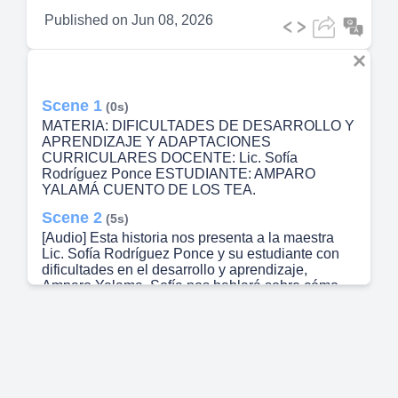
Published on
Jun 08, 2026
Scene 1
(0s)
MATERIA: DIFICULTADES DE DESARROLLO Y
APRENDIZAJE Y ADAPTACIONES
CURRICULARES DOCENTE: Lic. Sofía
Rodríguez Ponce ESTUDIANTE: AMPARO
YALAMÁ CUENTO DE LOS TEA.
Scene 2
(5s)
[Audio] Esta historia nos presenta a la maestra
Lic. Sofía Rodríguez Ponce y su estudiante con
dificultades en el desarrollo y aprendizaje,
Amparo Yalama. Sofía nos hablará sobre cómo
utilizar adaptaciones en el currículo para ayudar a
Amparo a crecer y aprender. Amparo enfrenta
obstáculos diarios debido a su trastorno de déficit
de atención e hiperactividad (TDAH). Sin
embargo, gracias a la dedicación y paciencia de
su maestra, ha logrado avanzar en sus estudios y
alcanzar su máximo potencial. Pero, ¿qué son