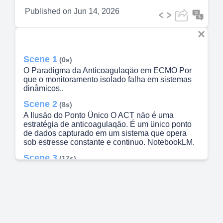
Published on
Jun 14, 2026
Scene 1
(0s)
O Paradigma da Anticoagulaqäo em ECMO Por
que o monitoramento isolado falha em sistemas
dinåmicos..
Scene 2
(8s)
A Ilusäo do Ponto Ünico O ACT näo é uma
estratégia de anticoagulaqäo. É um ünico ponto
de dados capturado em um sistema que opera
sob estresse constante e continuo. NotebookLM.
Scene 3
(17s)
O Conflito Perpétuo: Sangue vs. Circuito No
momento em que o sangue entra em contato com
o circuito, a superficie estranha ativa a via de
contato de forma ininterrupta. A geraqäo de
trombina é continua. O sistema esté sempre
jogando contra vocé — e o valor horårio do ACT
captura apenas uma fraqäo desta guerra.