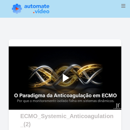
Play
Video
ECMO_Systemic_Anticoagulation
_(2)