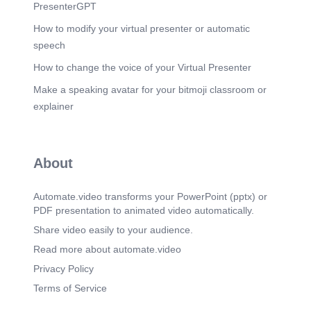
(1m 38s)
PresenterGPT
O Arsenal Laboratorial: Janelas Diferentes ACT
aPTT anti-Xa Fibrinogénio Plaquetas Captura de
How to modify your virtual presenter or automatic
ponto ünico no tempo. Avaliaqäo primåria da via
speech
intrinseca. Nivel de inibiqäo farmacolögica
especifica. Status do substrato formador do
How to change the voice of your Virtual Presenter
coågulo. Tendéncia temporal e capacidade de
Make a speaking avatar for your bitmoji classroom or
agregaqäo. Esses ensaios näo säo redundantes.
Eles formam a visäo tridimensional de um ünico
explainer
equilibrio fisiolögico prestes a falhar.
NotebookLM.
Scene 10
(1m 54s)
About
MONITORAMENTO INTEGRADO aPTT (Via
Intrinseca) antisk ACT (p onto (j PRESSÄOO
EIXO DE EQUILIBRIO ECMO A evoluqäo clinica
Automate.video transforms your PowerPoint (pptx) or
ocorre na leitura conjunta dos painéis. O
PDF presentation to animated video automatically.
verdadeiro diagnöstico de faléncia reside nas
discrepäncias entre os exames, näo nos valores
Share video easily to your audience.
absolutos isolados..
Read more about automate.video
Scene 11
(2m 5s)
Privacy Policy
Revisäo Diåria: A Tendéncia Dose-Efeito •
Terms of Service
Unidades de A captura do estado de hoje tem
baixo valor preditivo. Sö é possivel antecipar