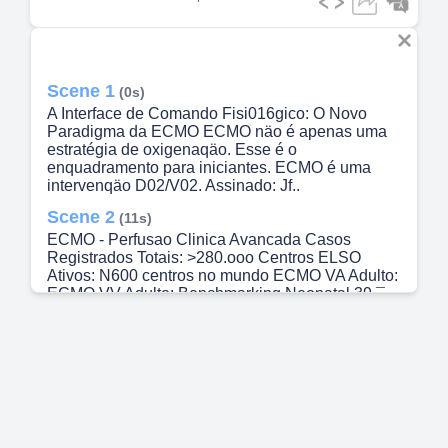
Scene 1
(0s)
A Interface de Comando Fisi016gico: O Novo
Paradigma da ECMO ECMO näo é apenas uma
estratégia de oxigenaqäo. Esse é o
enquadramento para iniciantes. ECMO é uma
intervenqäo D02/V02. Assinado: Jf..
Scene 2
(11s)
ECMO - Perfusao Clinica Avancada Casos
Registrados Totais: >280.ooo Centros ELSO
Ativos: N600 centros no mundo ECMO VA Adulto:
ECMO VV Adulto: Benchmarking Neonatal 39 ¯
520/0 58-65% ELSO Guidelines 2023 Duraqäo
Média (Adultos): 7-14 dias de suporte Até 75%
NotebookLM.
Scene 3
(24s)
4 O Eixo Metabölico: Restaurando a Reserva
D02N02 OFERTA (D02) • Fluxo Sanguineo •
Hemoglobina • Saturagäo Arterial • Desempenho