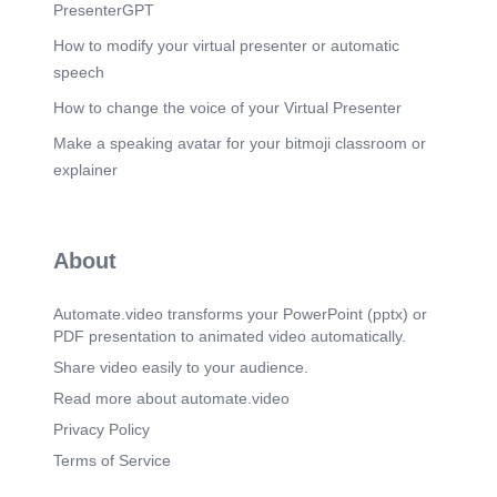
Contexto: Caso de Estudio: Literatura Narrativa
PresenterGPT
Niveles de Creaci6n y Juicio Critico Nivel 5 -
Sintesis Combinar informaci6n para formar un
How to modify your virtual presenter or automatic
todo nuevo. Ejemplo Pråctico: "éPuedes crear un
speech
breve cuento utilizando al menos tres
caracteristicas del texto narrativo?" Nivel 6 -
How to change the voice of your Virtual Presenter
Evaluaci6n Emitir juicios sobre el valor de la
Make a speaking avatar for your bitmoji classroom or
informaci6n. Ejemplo Pråctico: éQué aspectos de
un texto narrativo consideras mås efectivosy por
explainer
qué?" NotebookLM.
Scene 8
(1m 48s)
Vista Holistica: Evoluci6n de Ia Pregunta Paso 4:
About
Disefiar Ias Preguntas (Claridad y Especificidad)
Evoluciön de Ia Pregunta (Tema: Literatura
Narrativa) Nivel Cognitivo Conocimiento
Automate.video transforms your PowerPoint (pptx) or
Comprensi6n Aplicaci6n Anålisis Sfntesis
PDF presentation to animated video automatically.
Evaluaci6n Definir caracterfsticas. Diferenciar
narrativo vs. descriptivo. Aplicar caracterfsticas a
Share video easily to your audience.
un cuento propio. Analizar elementos de interés.
Read more about automate.video
Crear un cuento con 3 caracterfsticas. Juzgar la
efectividad. Las preguntas deben formularse
Privacy Policy
basåndose en estos niveles para asegurar una
Terms of Service
evaluaci6n integral. NotebookLM.