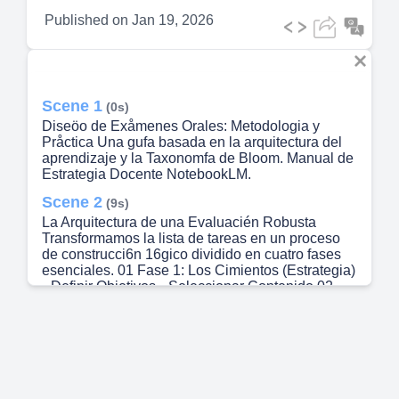
Published on
Jan 19, 2026
Scene 1
(0s)
Diseöo de Exåmenes Orales: Metodologia y
Pråctica Una gufa basada en la arquitectura del
aprendizaje y la Taxonomfa de Bloom. Manual de
Estrategia Docente NotebookLM.
Scene 2
(9s)
La Arquitectura de una Evaluacién Robusta
Transformamos la lista de tareas en un proceso
de construcci6n 16gico dividido en cuatro fases
esenciales. 01 Fase 1: Los Cimientos (Estrategia)
• Definir Objetivos • Seleccionar Contenido 02
Fase 2: La Estructura (Motor Cognitivo) •
Taxonomia de Bloom • Disefio de Preguntas 03
Fase 3: La Validacién (Medida) • Criterios de
Evaluaciön • Prueba Piloto o 04 Fase 4: La
Ejecuciön (Interacci6n) • Implementaciön •
Retroalimentaciön NotebookLM.