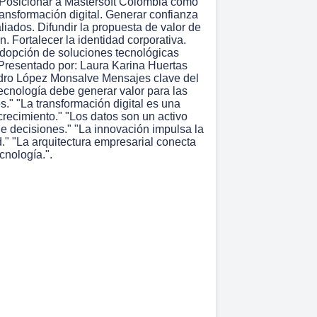
Posicionar a Mastersoft Colombia como
ransformación digital. Generar confianza
aliados. Difundir la propuesta de valor de
n. Fortalecer la identidad corporativa.
dopción de soluciones tecnológicas
Presentado por: Laura Karina Huertas
dro López Monsalve Mensajes clave del
tecnología debe generar valor para las
." "La transformación digital es una
crecimiento." "Los datos son un activo
de decisiones." "La innovación impulsa la
." "La arquitectura empresarial conecta
ecnología.".