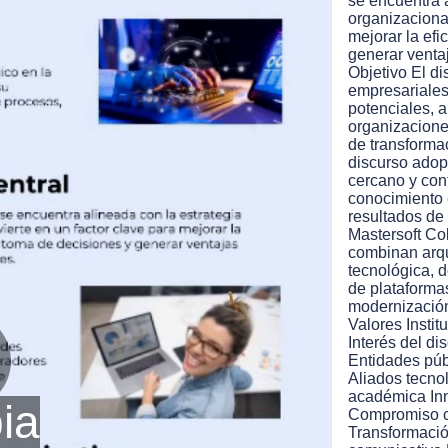
se encuentra 
organizacional
mejorar la efi
generar venta
Objetivo El di
empresariales,
potenciales, a
organizacione
de transforma
discurso adopt
cercano y conf
conocimiento 
resultados de 
Mastersoft Co
combinan arqu
tecnológica, 
de plataforma
modernización
Valores Insti
Interés del di
Entidades pú
Aliados tecno
lay
académica Inn
ia
Compromiso co
Transformación