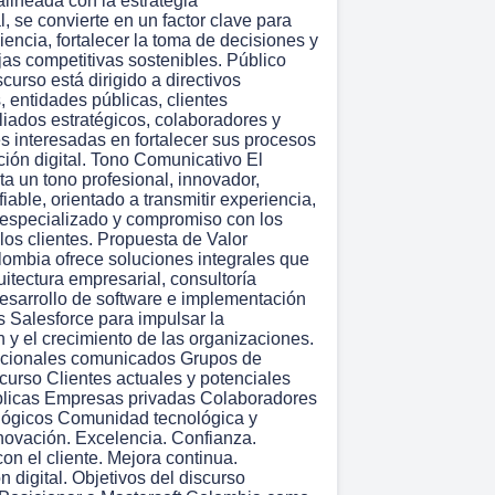
alineada con la estrategia
, se convierte en un factor clave para
ciencia, fortalecer la toma de decisiones y
jas competitivas sostenibles. Público
scurso está dirigido a directivos
 entidades públicas, clientes
liados estratégicos, colaboradores y
s interesadas en fortalecer sus procesos
ción digital. Tono Comunicativo El
a un tono profesional, innovador,
iable, orientado a transmitir experiencia,
especializado y compromiso con los
los clientes. Propuesta de Valor
lombia ofrece soluciones integrales que
itectura empresarial, consultoría
desarrollo de software e implementación
s Salesforce para impulsar la
 y el crecimiento de las organizaciones.
tucionales comunicados Grupos de
scurso Clientes actuales y potenciales
blicas Empresas privadas Colaboradores
lógicos Comunidad tecnológica y
ovación. Excelencia. Confianza.
n el cliente. Mejora continua.
 digital. Objetivos del discurso