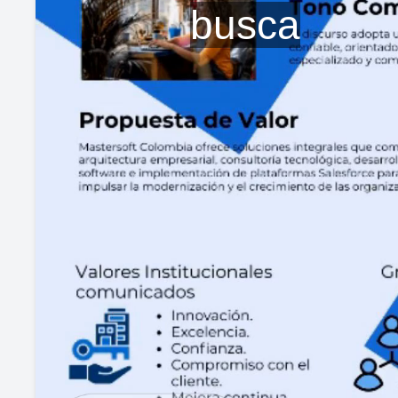
busca
V