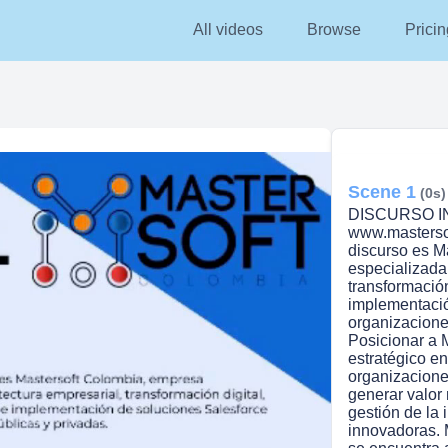
All videos
Browse
Pricin
Scene 1
(0s)
DISCURSO INS
www.masterso
discurso es M
especializada
transformación
implementació
organizacione
Posicionar a 
estratégico en
organizacione
generar valor
gestión de la
innovadoras. 