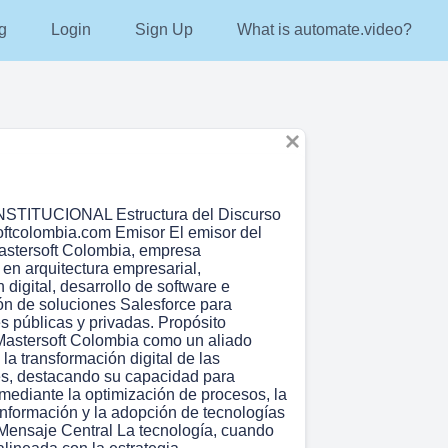
g
Login
Sign Up
What is automate.video?
TITUCIONAL Estructura del Discurso
ftcolombia.com Emisor El emisor del
astersoft Colombia, empresa
 en arquitectura empresarial,
 digital, desarrollo de software e
n de soluciones Salesforce para
s públicas y privadas. Propósito
Mastersoft Colombia como un aliado
 la transformación digital de las
s, destacando su capacidad para
 mediante la optimización de procesos, la
 información y la adopción de tecnologías
Mensaje Central La tecnología, cuando