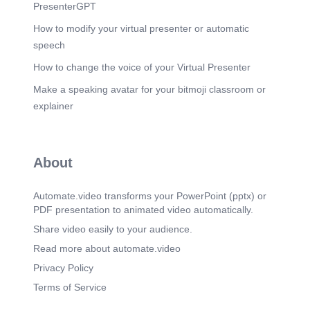
Hon sprider värme och engagemang genom att
PresenterGPT
möta våra kunder digitalt via recensioner och Q/A.
Hennes potential: En resurs som växlar upp för att
How to modify your virtual presenter or automatic
stärka Granngården i den digitala djungeln.
speech
Värme och teknik i en perfekt kombo. Josefine
Andreasson Vår erfarna redaktör som vi ser fram
How to change the voice of your Virtual Presenter
emot att välkomna tillbaka efter föräldraledigheten.
Make a speaking avatar for your bitmoji classroom or
En viktig del av vårt team som bidrar till vår
gemensamma styrka..
explainer
Scene 9
(2m 2s)
Tillsammans låter vi Granngården växa Med en
kombination av data, kreativitet, teknik och hjärta
About
bygger vi framtidens e-handel. Tack för att ni
lyssnade!.
Automate.video transforms your PowerPoint (pptx) or
PDF presentation to animated video automatically.
Share video easily to your audience.
Read more about automate.video
Privacy Policy
Terms of Service