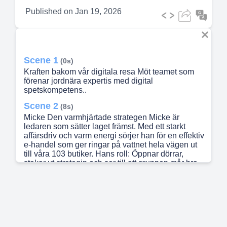
Published on
Jan 19, 2026
Scene 1
(0s)
Kraften bakom vår digitala resa Möt teamet som
förenar jordnära expertis med digital
spetskompetens..
Scene 2
(8s)
Micke Den varmhjärtade strategen Micke är
ledaren som sätter laget främst. Med ett starkt
affärsdriv och varm energi sörjer han för en effektiv
e-handel som ger ringar på vattnet hela vägen ut
till våra 103 butiker. Hans roll: Öppnar dörrar,
stakar ut strategin och ser till att gruppen mår bra
och levererar resultat med ödmjukhet och
framdrift..
Scene 3
(24s)
Anna Gudmund Norra Europas vassaste i PIM
Med bakgrund från HBO och Canal Plus besitter
Anna en unik spetskompetens i systemet Syndigo.