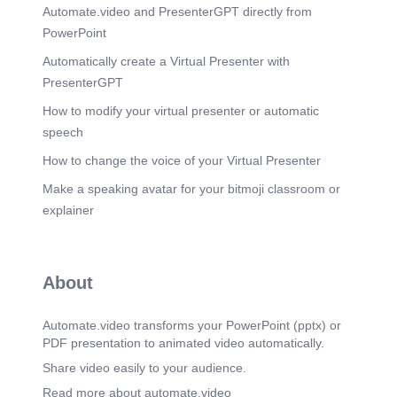
Automate.video and PresenterGPT directly from
de adicción a la nicotina Test de motivación para
dejar de fumar Test de etapa del cambio
PowerPoint
Inventario de ansiedad de Beck Cuestionario de
depresión de Beck Test de Estrés percibido
Automatically create a Virtual Presenter with
¿Cómo llega una persona a nuestro servicio? Se
PresenterGPT
agenda una cita para entrevista individual
(Entrevista motivacional) 1. Llamada interesado
How to modify your virtual presenter or automatic
en dejar de fumar 7.
speech
Scene 8
(33s)
How to change the voice of your Virtual Presenter
[Audio] Puntuación total e interpretación 0–2
puntos → Dependencia muy baja 3–4 puntos →
Make a speaking avatar for your bitmoji classroom or
Dependencia baja 5 puntos → Dependencia
explainer
moderada 6–7 puntos → Dependencia alta 8–10
puntos → Dependencia muy alta DIMENSIÓN
EVALUADA: Dependencia física a la nicotina
(cuánto) USO CLÍNICO: Evaluar el grado de
About
dependencia física, predecir la dificultad de dejar
de fumar, decidir ayuda farmacológica Test
validados previos a la entrevista 8 Test de
Automate.video transforms your PowerPoint (pptx) or
FARGESTROM.
PDF presentation to animated video automatically.
Scene 9
(40s)
Share video easily to your audience.
[Audio] DIMENSIÓN EVALUADA: Nivel global de
Read more about automate.video
adicción a la nicotina (incluye componentes