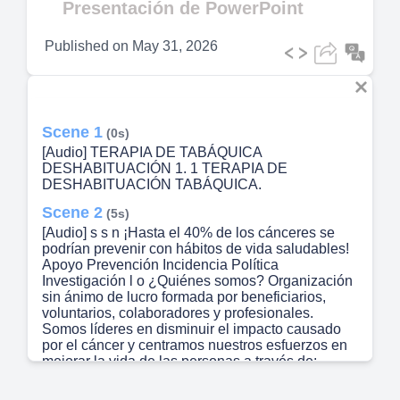
Presentación de PowerPoint
Published on
May 31, 2026
Scene 1
(0s)
[Audio] TERAPIA DE TABÁQUICA
DESHABITUACIÓN 1. 1 TERAPIA DE
DESHABITUACIÓN TABÁQUICA.
Scene 2
(5s)
[Audio] s s n ¡Hasta el 40% de los cánceres se
podrían prevenir con hábitos de vida saludables!
Apoyo Prevención Incidencia Política
Investigación l o ¿Quiénes somos? Organización
sin ánimo de lucro formada por beneficiarios,
voluntarios, colaboradores y profesionales.
Somos líderes en disminuir el impacto causado
por el cáncer y centramos nuestros esfuerzos en
mejorar la vida de las personas a través de:.
Scene 3
(9s)