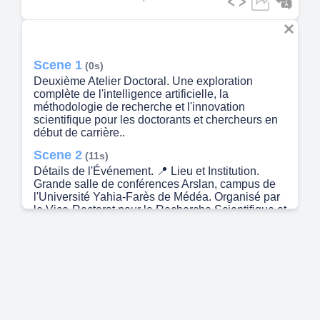
Scene 1
(0s)
Deuxième Atelier Doctoral. Une exploration
complète de l'intelligence artificielle, la
méthodologie de recherche et l'innovation
scientifique pour les doctorants et chercheurs en
début de carrière..
Scene 2
(11s)
Détails de l'Événement. 📍 Lieu et Institution.
Grande salle de conférences Arslan, campus de
l'Université Yahia-Farès de Médéa. Organisé par
le Vice-Rectorat pour la Recherche Scientifique et
la Faculté des Sciences..
Scene 3
(31s)
Axe Thématique : Avant-Garde en IA et
Innovation.
Scene 4
(48s)
Premier Jour : Samedi 13 Décembre. 1. 9h00-