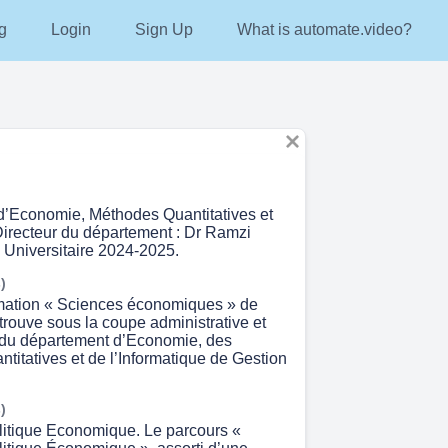
g
Login
Sign Up
What is automate.video?
’Economie, Méthodes Quantitatives et
Directeur du département : Dr Ramzi
Universitaire 2024-2025.
)
rmation « Sciences économiques » de
rouve sous la coupe administrative et
du département d’Economie, des
titatives et de l’Informatique de Gestion
)
litique Economique. Le parcours «