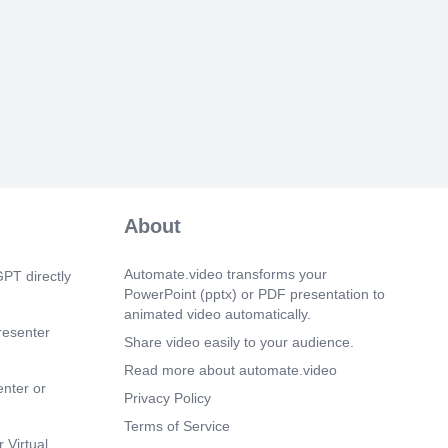
alyse économjque. En particulier, il sera
iter la relation entre l'urbanisme et la
développement économique, le röle de
 le processus du développement et
ntreprises et les populations se
elles dans des agglomérations urbaines
éme partie comportant aussi quatre
us adoptons une perspective anatytjque
s'intéressant a l'économje régjonale. on
i) les tondements du développement
ional; ii) l'existence des disparités
ntre les régions d'un méme pays et iii)
litiques et interventions en matiére de
About
t économique. 2. Matériel pédagogique
base : Polése M _ et Shearmur R. ,
mie urbaine et régionale • Lectures
Automate.video transforms your
PT directly
es : Aydalot P-, (1985), Economie
PowerPoint (pptx) or PDF presentation to
urbaine, Economica, Paris.
animated video automatically.
resenter
 55s)
Share video easily to your audience.
de ECUE UE0562 - Objectif du cours
Read more about automate.video
ographique SYLLABUS L'économie
enter or
Privacy Policy
s'est développée dans Ies années 1980,
cultés de l'analyse traditionnelle de la
Terms of Service
iter de I'inégale repartition de I'activité
 Virtual