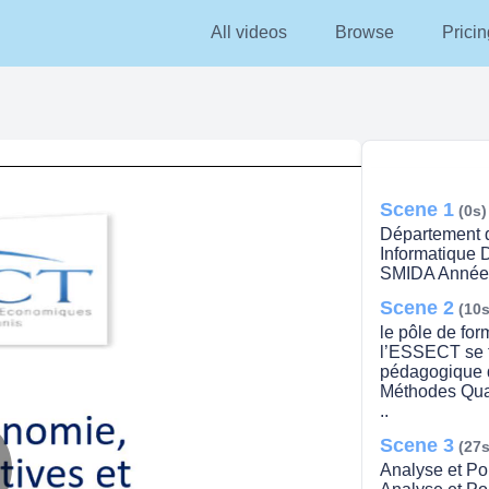
All videos
Browse
Pricin
Scene 1
(0s)
Département d
Informatique 
SMIDA Année 
Scene 2
(10s
le pôle de fo
l’ESSECT se t
pédagogique 
Méthodes Quan
..
Scene 3
(27s
Analyse et Po