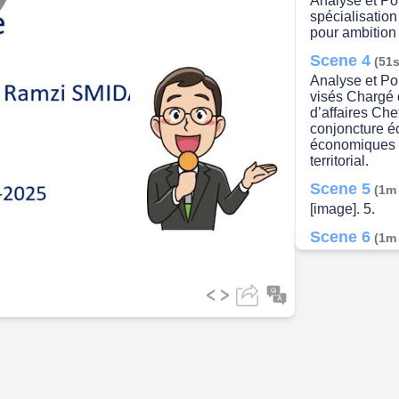
Analyse et Po
lay
spécialisatio
pour ambition 
Scene 4
(51s
Analyse et Po
visés Chargé
ideo
d’affaires Ch
conjoncture 
économiques 
territorial.
Scene 5
(1m
[image]. 5.
Scene 6
(1m
6. [image] co
Economie urb
qui se veut un
régionale, uti
Sa compréhens
de notions d'a
integral- Le c
Dans la premié
s•agit d'expli