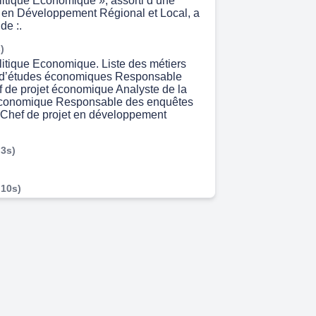
litique Économique », assorti d’une
n en Développement Régional et Local, a
de :.
)
litique Economique. Liste des métiers
 d’études économiques Responsable
ef de projet économique Analyste de la
économique Responsable des enquêtes
Chef de projet en développement
 3s)
 10s)
de ECUE UE0561 Objectif du cours -
aine et régionale SYLLABUS Ce cours,
e introduction l'économie urbaine et
lise une exposition littéraire et graphique_
ion ne nécessite donc pas la maitrise
lgébre ou de calcul différentiel et
ours est divisé en deux grandes parties.
re partie qui contient quatre cnapitres, il
quer les origjnes de la Ville raide des