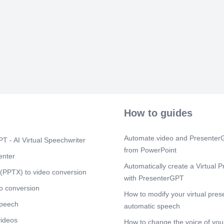
outilS de l'an
question de tra
compagne du 
la ville dans
pourquoi les e
concentrent- 
Dans Ia deuxi
chapitres, no
Plus large en 
y explique : 
économjque reg
économiques e
différentes po
How to guides
développemen
• Ouvrage de 
(2005), Econo
Automate.video and PresenterG
T - AI Virtual Speechwriter
complémentair
from PowerPoint
régionale et 
enter
Automatically create a Virtual P
Scene 7
(1m
(PPTX) to video conversion
with PresenterGPT
7. [image] Co
o conversion
Economie Gé
How to modify your virtual pres
geographique 
speech
automatic speech
suite aux diffi
concurrence tra
videos
How to change the voice of your