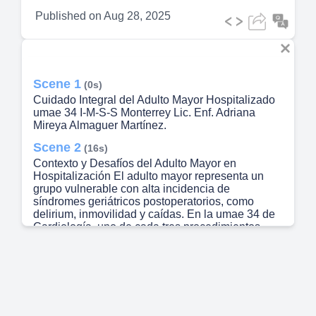
Published on
Aug 28, 2025
Scene 1
(0s)
Cuidado Integral del Adulto Mayor Hospitalizado
umae 34 I-M-S-S Monterrey Lic. Enf. Adriana
Mireya Almaguer Martínez.
Scene 2
(16s)
Contexto y Desafíos del Adulto Mayor en
Hospitalización El adulto mayor representa un
grupo vulnerable con alta incidencia de
síndromes geriátricos postoperatorios, como
delirium, inmovilidad y caídas. En la umae 34 de
Cardiología, uno de cada tres procedimientos
quirúrgicos se realiza en pacientes mayores de 65
años, con complicaciones hasta en el 50% de los
casos. Este escenario subraya la necesidad de
una atención especializada y proactiva..
Scene 3
(51s)
[Audio] Rol Fundamental del Personal de