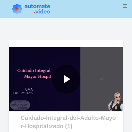
Play
Video
Cuidado-Integral-del-Adulto-Mayo
r-Hospitalizado (1)