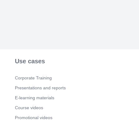
بنفسه لازم يكون عنده هدف عايز يوصله أو مهارة قادر
يتقنها ، تعلم البرمجة بيوفر ليه الحاجتين دول فى نفس
الوقت عشان كده البرمجة بتعلى الثقة بالنفس جدا.
Scene 5
(46s)
الدقة والتركيز فى كل تفصيلة صغيرة فى الشغل هى
مهارة كل الناس بتسعى ليها، تدريب الأطفال على
البرمجة بيخليهم يكتسبوها بسرعة وف سن صغير.
Scene 6
(58s)
AYA.
Use cases
Corporate Training
Presentations and reports
E-learning materials
Course videos
Promotional videos