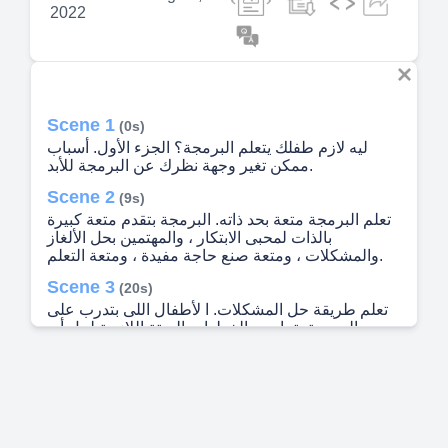
2022
Scene 1
(0s)
ليه لازم طفلك يتعلم البرمجة؟ الجزء الأول. أسباب
ممكن تغير وجهة نظرك عن البرمجة للأبد.
Scene 2
(9s)
تعلم البرمجة متعة بحد ذاته. البرمجة بتقدم متعة كبيرة
بالذات لمحبى الابتكار ، والمهتمين بحل الألغاز
والمشكلات ، ومتعة صنع حاجة مفيدة ، ومتعة التعلم.
Scene 3
(20s)
تعلم طريقة حل المشكلات. ا لأطفال اللى بتدرب على
البرمجة بتمارس الخطوات الستة اللازمة لحل أى
مشكلة : تعريف المشكلة البحث عن السبب الأصلى
للمشكلة ابتكار الحلول اختيار أنسب حل تجريب الحل
تقييم النتيجة.
Scene 4
(33s)
البرمجة بتزود ثقة الطفل بنفسه. علشان ابنك ينمى ثقته