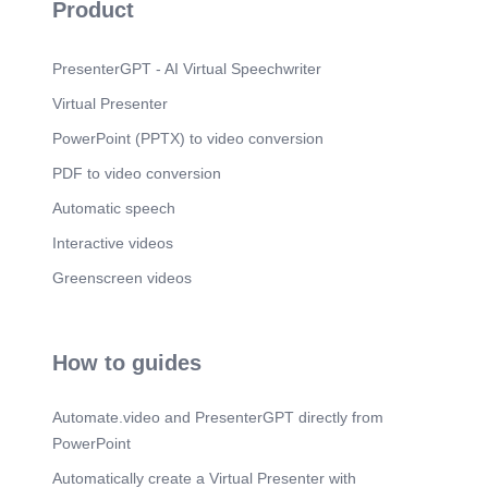
Product
. EVOLUCIÓN POSTOPERATORIA. 24/05. AMS -
CLINDAMICINA (20/05).
Scene 10
(1m 39s)
PresenterGPT - AI Virtual Speechwriter
. (26/05) TC.
Virtual Presenter
Scene 11
(1m 46s)
PowerPoint (PPTX) to video conversion
. (26/05) TC.
PDF to video conversion
Scene 12
(1m 52s)
. TORACOTOMÍA DERECHA + DRENAJE
Automatic speech
MEDIASTINAL.
Interactive videos
Scene 13
(1m 59s)
Greenscreen videos
. EVOLUCIÓN POSTOPERATORIA. 24/05. AMS -
CLINDAMICINA (20/05).
Scene 14
(2m 15s)
How to guides
CASO PROBLEMA CIRUGIA DIGESTIVA
SERVICIOS DE CIRUGÍA REGIÓN SUR GBA.
Scene 15
(2m 28s)
Automate.video and PresenterGPT directly from
.. MUCHAS GRACIAS. CURSO DE
PowerPoint
ACTUALIZACIÓN DE CIRUGÍA DE CABEZA Y
Automatically create a Virtual Presenter with
CUELLO.