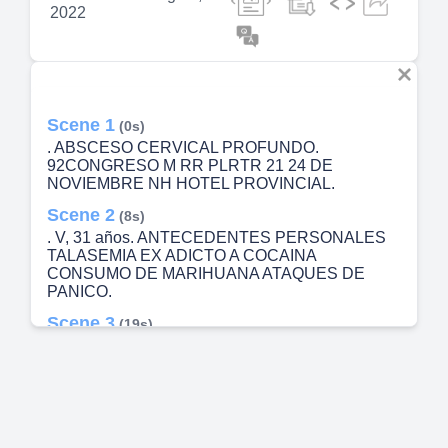
2022
Scene 1
(0s)
. ABSCESO CERVICAL PROFUNDO.
92CONGRESO M RR PLRTR 21 24 DE
NOVIEMBRE NH HOTEL PROVINCIAL.
Scene 2
(8s)
. V, 31 años. ANTECEDENTES PERSONALES
TALASEMIA EX ADICTO A COCAINA
CONSUMO DE MARIHUANA ATAQUES DE
PANICO.
Scene 3
(19s)
CONSULTAS PREVIAS POR MISMA
SINTOMATOLOGÍA (18/05).
Scene 4
(30s)
. ESTUDIOS COMPLEMENTARIOS.
LABORATORIO 20/05 :. Hto 43 BrT 0.7