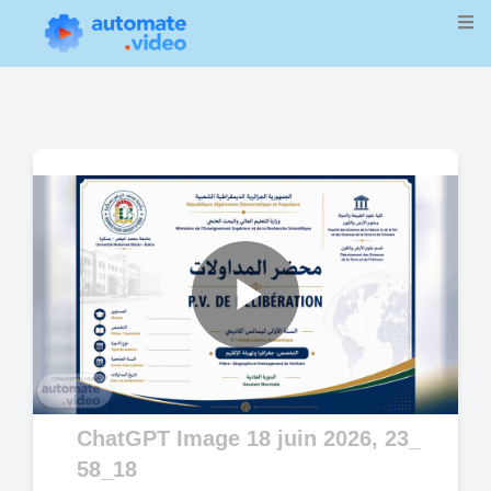
Play
Video
ChatGPT Image 18 juin 2026, 23_
58_18