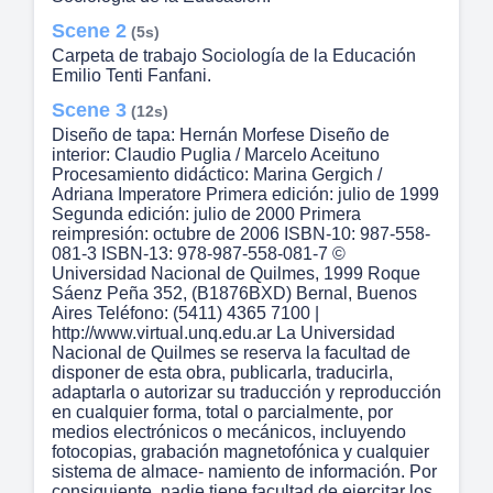
Scene 2
(5s)
Carpeta de trabajo Sociología de la Educación
Emilio Tenti Fanfani.
Scene 3
(12s)
Diseño de tapa: Hernán Morfese Diseño de
interior: Claudio Puglia / Marcelo Aceituno
Procesamiento didáctico: Marina Gergich /
Adriana Imperatore Primera edición: julio de 1999
Segunda edición: julio de 2000 Primera
reimpresión: octubre de 2006 ISBN-10: 987-558-
081-3 ISBN-13: 978-987-558-081-7 ©
Universidad Nacional de Quilmes, 1999 Roque
Sáenz Peña 352, (B1876BXD) Bernal, Buenos
Aires Teléfono: (5411) 4365 7100 |
http://www.virtual.unq.edu.ar La Universidad
Nacional de Quilmes se reserva la facultad de
disponer de esta obra, publicarla, traducirla,
adaptarla o autorizar su traducción y reproducción
en cualquier forma, total o parcialmente, por
medios electrónicos o mecánicos, incluyendo
fotocopias, grabación magnetofónica y cualquier
sistema de almace- namiento de información. Por
consiguiente, nadie tiene facultad de ejercitar los