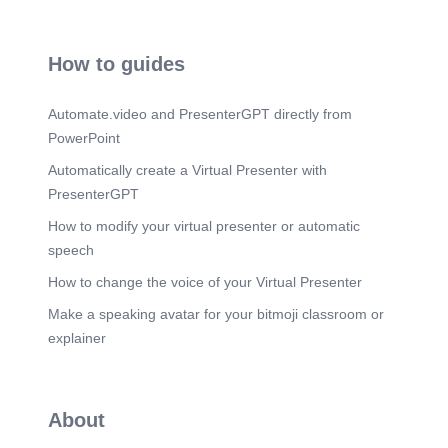
de
dominación...........................................................39
2.3.4. Elementos básicos del tipo de dominación
legal con administración
How to guides
burocrática......................................40 2.3.5.
Burocracia y
educación......................................................................
Automate.video and PresenterGPT directly from
....42 2.4. Disciplina: los cuerpos
PowerPoint
dóciles.......................................................................44
2.4.1. La organización del origen
Automatically create a Virtual Presenter with
....................................................................45 2.4.2. El
PresenterGPT
ejercicio como seriación del
tiempo..............................................47 2.4.3. La
How to modify your virtual presenter or automatic
composición de
speech
fuerzas....................................................................47
2.4.4. Los instrumentos del poder
How to change the voice of your Virtual Presenter
disciplinario..........................................49
2.5.Tendencias de desarrollo de las
Make a speaking avatar for your bitmoji classroom or
organizaciones educativas
explainer
contemporáneas...........................................................
........................55 3. El conocimiento escolar
..................................................................61 3.1. El
currículum......................................................................
................................61 3.2. Conocimiento escolar y
About
desarrollo social..................................................61