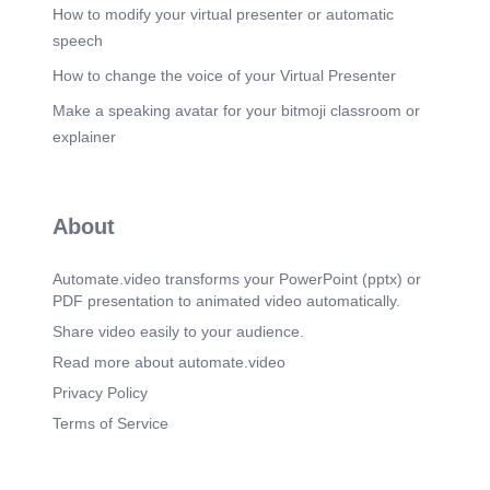
Colaboración con Recursos Humanos, Legal y
How to modify your virtual presenter or automatic
Compliance para ejecutar la investigación.
speech
Cooperación con las autoridades y los socios
estratégicos. Recomendaciones de acciones para
How to change the voice of your Virtual Presenter
evitar reincidencias. CAPACITACIÓN
Make a speaking avatar for your bitmoji classroom or
SEGURIDAD REGIONAL 7.
explainer
Scene 8
(3m 3s)
[Audio] SEGURIDAD FISICA Medidas de
seguridad física adecuadas para instalaciones y
activos Establecimiento de los estandares de
About
seguridad global, supervisar la ejecución de los
programas de protección para todos los
componentes de seguridad físcias estructurales,
Automate.video transforms your PowerPoint (pptx) or
técnicas, organizativas y de personal. Realización
PDF presentation to animated video automatically.
de procedimiento en materia de seguridad física,
cumpliendo con los estándares corporativos y
Share video easily to your audience.
normativas locales. Evaluaciones de riesgos de
Read more about automate.video
seguridad de las instalaciones y seguimiento al
cierra de acciones derivadas a la evaluación.
Privacy Policy
Seguimiento al cumplimiento de la empresa de
Terms of Service
seguridad intramuros que presta servicio a
Henkel. Lineamientos de control de acceso y
CCTV. CAPACITACIÓN SEGURIDAD
REGIONAL 8.