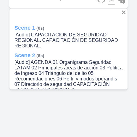
Scene 1
(0s)
[Audio] CAPACITACIÓN DE SEGURIDAD
REGIONAL. CAPACITACIÓN DE SEGURIDAD
REGIONAL.
Scene 2
(6s)
[Audio] AGENDA 01 Organigrama Seguridad
LATAM 02 Principales áreas de acción 03 Politica
de ingreso 04 Triángulo del delito 05
Recomendaciones 06 Perfil y modus operandis
07 Directorio de seguridad CAPACITACIÓN
SEGURIDAD REGIONAL 2.
Scene 3
(24s)
[Audio] ORGANIGRAMA SEGURIDAD
REGIONAL LATAM Michelly Gerlado Regional
Security Head LATAM Alfredo Díaz Jose Heredia
Regional Security Manager LAS Regional
Security Manager LAN Regional Security
Manager -Andean Juan Carlos Del Toro Julia