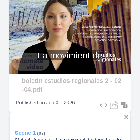
Play
Video
La movimient de
boletín estudios regionales 2 - 02
-04.pdf
Published on
Jun 01, 2026
Scene 1
(0s)
[Virtual Presenter] La movimient de derechos de