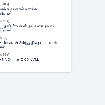
m 49s)
ளுக்கு கதைகள் சொல்லி
தினான்..
m 56s)
திய நண்பர்களுடன் ஒவ்வொரு நாளும்
்ந்தான்..
m 4s)
பர்களுடன் சேர்ந்து நிறைய பாடங்கள்
ான்..
m 15s)
av NMO unox OX XNVM.