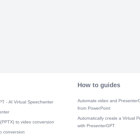
How to guides
Automate.video and PresenterG
T - AI Virtual Speechwriter
from PowerPoint
enter
Automatically create a Virtual P
(PPTX) to video conversion
with PresenterGPT
o conversion
How to modify your virtual pres