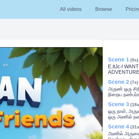
All videos
Browse
Pricin
Scene 1
(0s)
E.ItJc-l WA
ADVENTURE? 
Scene 2
(7s)
அருண் ஒரு சிற
நிறைய நண்பர்
Scene 3
(18s
ஒரு நாள், அரு
ஒரு அணில் ந
Scene 4
(31s
அணில் அருணை