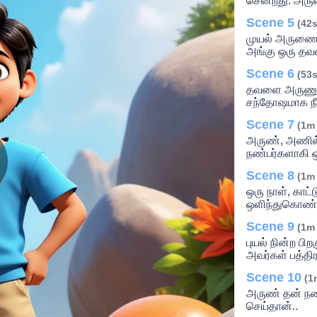
சென்றது. அரு
Scene 5
(42s
முயல் அருணை 
அங்கு ஒரு தவ
Scene 6
(53s
தவளை அருணுக்
சந்தோஷமாக நீந
Scene 7
(1m
அருண், அணில்,
நண்பர்களாகி 
Scene 8
(1m
lay
ஒரு நாள், காட்
ஒளிந்துகொண்ட
Scene 9
(1m
புயல் நின்ற ப
ideo
அவர்கள் பத்திர
Scene 10
(1
அருண் தன் நண்
செய்தான்..