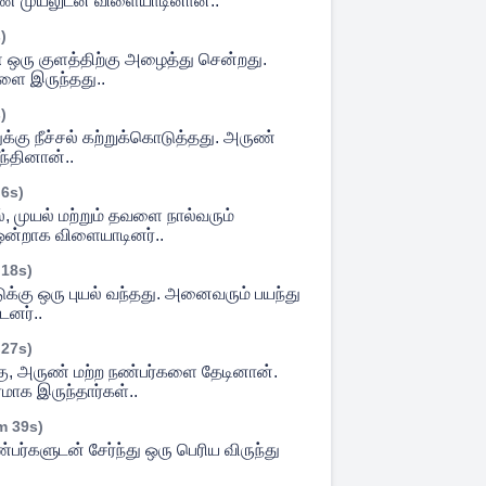
ண் முயலுடன் விளையாடினான்..
)
ஒரு குளத்திற்கு அழைத்து சென்றது.
ளை இருந்தது..
)
கு நீச்சல் கற்றுக்கொடுத்தது. அருண்
்தினான்..
 6s)
 முயல் மற்றும் தவளை நால்வரும்
ஒன்றாக விளையாடினர்..
 18s)
டுக்கு ஒரு புயல் வந்தது. அனைவரும் பயந்து
னர்..
 27s)
ிறகு, அருண் மற்ற நண்பர்களை தேடினான்.
மாக இருந்தார்கள்..
m 39s)
பர்களுடன் சேர்ந்து ஒரு பெரிய விருந்து