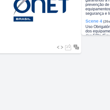
garantindo a 
prevenção de 
equipamentos
ideo
segurança e l
Scene 4
(26s
Uso Obrigatór
dos equipament
dos EPIs (Equ
garantindo a 
execução das 
Scene 5
(37s
EPIs obrigatór
proteção • Lu
A utilização 
acidentes e g
operação da e
Scene 6
(49s
Materiais Nec
Utilizados • C
Flanelas • Pr
sinalizadora d
Fibra verde •