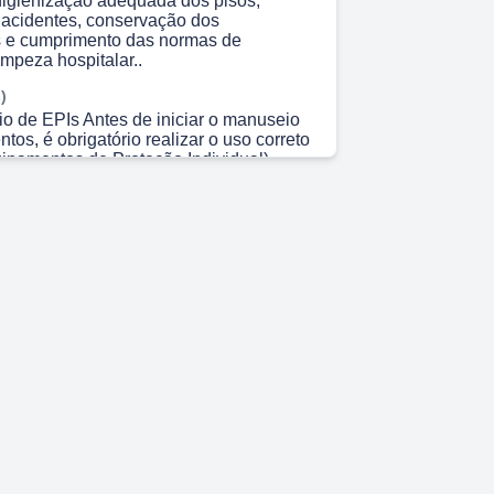
higienização adequada dos pisos,
acidentes, conservação dos
 e cumprimento das normas de
impeza hospitalar..
)
io de EPIs Antes de iniciar o manuseio
os, é obrigatório realizar o uso correto
ipamentos de Proteção Individual),
segurança do colaborador durante a
atividades..
)
ios para este serviço: • Óculos de
va de látex verde • Calçado de proteção
correta dos EPIs ajuda na prevenção de
arante maior segurança durante a
nceradeira..
)
essários Equipamentos e Materiais
arrinho funcional completo • Borrifador •
odutos de limpeza e desinfecção • Placa
e piso • Fita de isolamento • Mop pó •
 Balde azul • Balde verde • Rodo • Panos