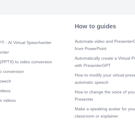
de piso • Máqu
Mop aplicador 
adesiva • Emb
Impermeabiliz
How to guides
Scene 7
(1m
Materiais.
Automate.video and PresenterG
Scene 8
T - AI Virtual Speechwriter
(1m
from PowerPoint
1º Passo – Pr
enter
necessários. 
Automatically create a Virtual P
a circulação.
(PPTX) to video conversion
with PresenterGPT
após o proced
o conversion
Scene 9
How to modify your virtual pres
(1m
speech
2º Passo – L
automatic speech
Não é necessá
videos
How to change the voice of your
extratora. Re
coletora. Pre
Presenter
n videos
Intensificar 
Make a speaking avatar for your
Realizar a se
classroom or explainer
Scene 10
(1
3º Passo – Má
com mop pó e 