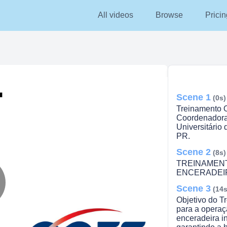
All videos
Browse
Pricin
Scene 1
(0s)
Treinamento O
Coordenadora 
Universitário
PR.
Scene 2
(8s)
TREINAMEN
ENCERADEIRAS
Scene 3
(14s
lay
Objetivo do T
para a operaçã
enceradeira in