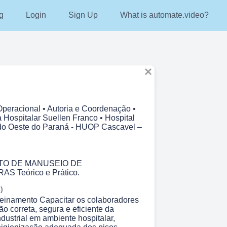
g
Login
Sign Up
What is automate.video?
peracional • Autoria e Coordenação •
Hospitalar Suellen Franco • Hospital
 do Oeste do Paraná - HUOP Cascavel –
TO DE MANUSEIO DE
 Teórico e Prático.
)
reinamento Capacitar os colaboradores
o correta, segura e eficiente da
dustrial em ambiente hospitalar,