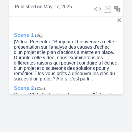
Published on
May 17, 2025
Scene 1
(0s)
[Virtual Presenter] "Bonjour et bienvenue à cette
présentation sur l'analyse des causes d'échec
d'un projet et le plan d'actions à mettre en place.
Durante cette vidéo, nous examinerons les
différentes raisons qui peuvent conduire à l'échec
d'un projet et discuterons des solutions pour y
remédier. Êtes-vous prêts à découvrir les clés du
succès d'un projet ? Alors, c'est parti !.
Scene 2
(21s)
[Audio] Slide 2 - Analyse des causes d'échec du
projet et plan d'actions Au cours de cette
présentation, nous allons aborder le sujet des
raisons qui ont mené à l'échec de notre projet.
Plusieurs facteurs sont à prendre en compte dans
cette analyse, tels que l'inflation, la concurrence
grandissante de la fast-fashion et du e-commerce,
ainsi que le manque de visibilité du projet. Ces