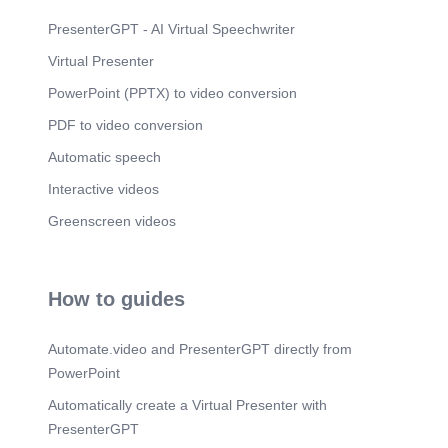
Scene 10
(9m 53s)
PresenterGPT - AI Virtual Speechwriter
10. 發展低空經濟工作組. 發展低空經濟工作組 項
Virtual Presenter
目促進小組 監管沙盒 低空經濟試點項目，首階段
預計以空中監測和無人機載貨為主，包括運送外
PowerPoint (PPTX) to video conversion
賣，以及信件、藥物等較輕貨物.
PDF to video conversion
Scene 11
(11m 3s)
拯救與輔助醫療方面的用途 ?. 11. [image]. [image]
Automatic speech
14. [image] AI 20240402.
Interactive videos
Scene 12
(11m 20s)
Greenscreen videos
參考資料. 施政報告
https://www.policyaddress.gov.hk/2024/tc/p81.html
運輸及物流局
https://www.tlb.gov.hk/tc/boards/transport/lowaltitu
How to guides
de/index.html 香港中華廠商聯合會
https://www.cma.org.hk 經貿時事評論2024年第十
期(總第398期)(2024年05月28日).
Automate.video and PresenterGPT directly from
PowerPoint
Automatically create a Virtual Presenter with
PresenterGPT