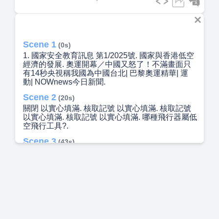
Scene 1
(0s)
1. 國家安全教育訊息 第1/2025號. 國家與香港低空
經濟的發展. 奧運開幕／中國又怒了！不滿畫面只
有14秒央視稱我國為中國台北| 巴黎奧運精華| 運
動| NOWnews今日新聞.
Scene 2
(20s)
關閉 以實心填滿. 核取記號 以實心填滿. 核取記號
以實心填滿. 核取記號 以實心填滿. 哪種飛行器屬低
空飛行工具?.
Scene 3
(43s)
3. 低空經濟. 低空經濟是指一般於1 000米以下空域
進行的低空經濟活動 可用於救援、測量、送貨載客
等範疇 以激活低空空域作為新經濟生產要素.
Scene 4
(1m 47s)
低空經濟的重要性和機遇. 4. 圍繞低空飛行而衍生
的不同商業機會 低空經濟產業鏈 上游 - 核心設備
研發和空管系統制定 中游 - 飛行器與部件製造、配