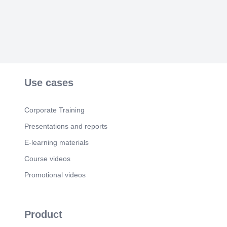
套服務 下游 - 應用市場拓展 加速科技發展和形成
新生產力 拓展低空經濟的應用 消費類應用 公共領
域類應用 運輸及物流類應用 長航程應用.
Scene 5
(2m 21s)
低空經濟的產業鏈. 5. g*.
Scene 6
(5m 48s)
通訊科技 無線電流動通訊、第五代（5G）流動通
Use cases
訊網絡 人工智能 智能協調機制、實時監測空中動
態物體及地面靜態障礙物間的相對位置、檢測潛在
衝突和各類異常事件 數字產業 3D 地圖、氣象資
Corporate Training
訊、空域管理、信息傳送等.
Presentations and reports
Scene 7
(7m 13s)
7. 國家在低空經濟上的發展. 大陸各地政府推出低
E-learning materials
空經濟政策.
Course videos
Scene 8
(8m 39s)
Promotional videos
8. [image] 20 2026. [image]. [image]. [image] -.
Scene 9
(8m 47s)
9. 香港方面: 2024 年施政報告 發展低空經濟. 開拓
Product
低空飛行應用場景 修訂相關法規 與內地對接 研究
部署低空基礎建設.